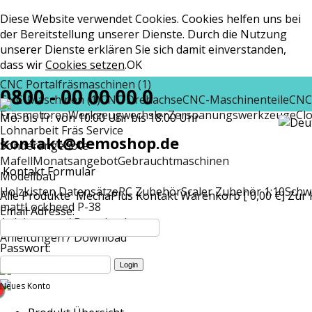
Diese Website verwendet Cookies. Cookies helfen uns bei
der Bereitstellung unserer Dienste. Durch die Nutzung
unserer Dienste erklären Sie sich damit einverstanden,
dass wir
Cookies setzen
.
OK
CNC Portalfräsmaschinen (1)
0800 - 00 00 00 0
CNC-Maschinen (1)
CNC Drehachse
CNC-Maschinenteile
CNC
Fräsmotoren
Werkzeugwechsler
Zerspanungswerkzeuge
Cl
Mo. bis Fr. von 10:00 Uhr bis 18:00 Uhr
Lohnarbeit Fräs Service
kontakt@demoshop.de
Sonderangebote
Mafell
Monatsangebot
Gebrauchtmaschinen
Kontakt Formular
Modellbau
Holzkisten Datensätze
RC Zubehör
Scaler Zubehör 1:10
Schw
Alle Produkte
MechaPlus
Kontakt
Warenkorb [ 0,00 €]
Zur 
matt
Lockheed P-38
Email Adresse:
Anleitungen / Download
Anleitungen / Download
Passwort:
Neues Konto