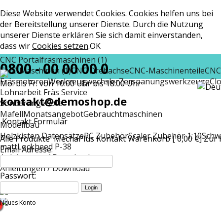
Diese Website verwendet Cookies. Cookies helfen uns bei
der Bereitstellung unserer Dienste. Durch die Nutzung
unserer Dienste erklären Sie sich damit einverstanden,
dass wir
Cookies setzen
.
OK
CNC Portalfräsmaschinen (1)
0800 - 00 00 00 0
CNC-Maschinen (1)
CNC Drehachse
CNC-Maschinenteile
CNC
Fräsmotoren
Werkzeugwechsler
Zerspanungswerkzeuge
Cl
Mo. bis Fr. von 10:00 Uhr bis 18:00 Uhr
Lohnarbeit Fräs Service
kontakt@demoshop.de
Sonderangebote
Mafell
Monatsangebot
Gebrauchtmaschinen
Kontakt Formular
Modellbau
Holzkisten Datensätze
RC Zubehör
Scaler Zubehör 1:10
Schw
Alle Produkte
MechaPlus
Kontakt
Warenkorb [ 0,00 €]
Zur 
matt
Lockheed P-38
Email Adresse:
Anleitungen / Download
Anleitungen / Download
Passwort:
Neues Konto