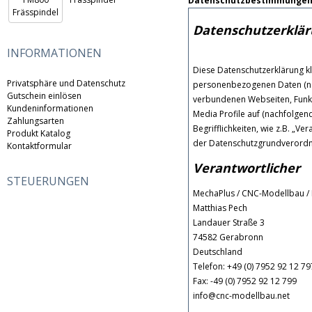
Datenschutzbestimmungen
Datenschutzerklä
INFORMATIONEN
Diese Datenschutzerklärung kl
Privatsphäre und Datenschutz
personenbezogenen Daten (nac
Gutschein einlösen
verbundenen Webseiten, Funkti
Kundeninformationen
Media Profile auf (nachfolgen
Zahlungsarten
Begrifflichkeiten, wie z.B. „Ve
Produkt Katalog
der Datenschutzgrundverord
Kontaktformular
Verantwortlicher
STEUERUNGEN
MechaPlus / CNC-Modellbau / 
Matthias Pech
Landauer Straße 3
74582 Gerabronn
Deutschland
Telefon: +49 (0) 7952 92 12 79
Fax: -49 (0) 7952 92 12 799
info@cnc-modellbau.net