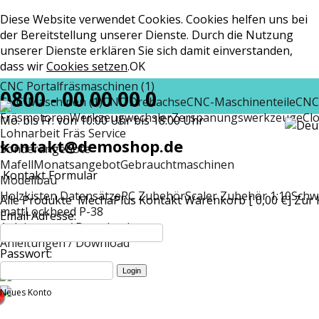
Diese Website verwendet Cookies. Cookies helfen uns bei
der Bereitstellung unserer Dienste. Durch die Nutzung
unserer Dienste erklären Sie sich damit einverstanden,
dass wir
Cookies setzen
.
OK
CNC Portalfräsmaschinen (1)
0800 - 00 00 00 0
CNC-Maschinen (1)
CNC Drehachse
CNC-Maschinenteile
CNC
Fräsmotoren
Werkzeugwechsler
Zerspanungswerkzeuge
Cl
Mo. bis Fr. von 10:00 Uhr bis 18:00 Uhr
Lohnarbeit Fräs Service
kontakt@demoshop.de
Sonderangebote
Mafell
Monatsangebot
Gebrauchtmaschinen
Kontakt Formular
Modellbau
Holzkisten Datensätze
RC Zubehör
Scaler Zubehör 1:10
Schw
Alle Produkte
MechaPlus
Kontakt
Warenkorb [ 0,00 €]
Zur 
matt
Lockheed P-38
Email Adresse:
Anleitungen / Download
Anleitungen / Download
Passwort:
Neues Konto