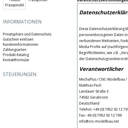
Datenschutzbestimmungen
Datenschutzerklä
INFORMATIONEN
Diese Datenschutzerklärung kl
Privatsphäre und Datenschutz
personenbezogenen Daten (nac
Gutschein einlösen
verbundenen Webseiten, Funkti
Kundeninformationen
Media Profile auf (nachfolgen
Zahlungsarten
Begrifflichkeiten, wie z.B. „Ve
Produkt Katalog
der Datenschutzgrundverord
Kontaktformular
Verantwortlicher
STEUERUNGEN
MechaPlus / CNC-Modellbau / 
Matthias Pech
Landauer Straße 3
74582 Gerabronn
Deutschland
Telefon: +49 (0) 7952 92 12 79
Fax: -49 (0) 7952 92 12 799
info@cnc-modellbau.net