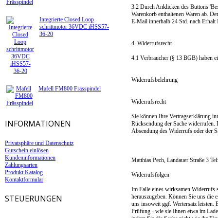
3.2 Durch Anklicken des Buttons 'Best
Warenkorb enthaltenen Waren ab. Der
Integrierte Closed Loop
E-Mail innerhalb 24 Std. nach Erhalt
schrittmotor 36VDC iHSS57-
36-20
4. Widerrufsrecht
4.1 Verbraucher (§ 13 BGB) haben ein
Widerrufsbelehrung
Mafell FM800 Frässpindel
Widerrufsrecht
Sie können Ihre Vertragserklärung i
INFORMATIONEN
Rücksendung der Sache widerrufen. Di
Absendung des Widerrufs oder der Sac
Privatsphäre und Datenschutz
Gutschein einlösen
Kundeninformationen
Matthias Pech, Landauer Straße 3 Te
Zahlungsarten
Produkt Katalog
Widerrufsfolgen
Kontaktformular
Im Falle eines wirksamen Widerrufs 
STEUERUNGEN
herauszugeben. Können Sie uns die e
uns insoweit ggf. Wertersatz leisten.
Prüfung - wie sie Ihnen etwa im Lade