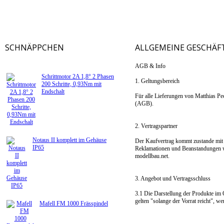
SCHNÄPPCHEN
ALLGEMEINE GESCHÄ
AGB & Info
Schrittmotor 2A 1,8° 2 Phasen
1. Geltungsbereich
200 Schritte, 0,93Nm mit
Endschalt
Für alle Lieferungen von Matthias P
(AGB).
2. Vertragspartner
Notaus II komplett im Gehäuse
Der Kaufvertrag kommt zustande mit 
IP65
Reklamationen und Beanstandungen w
modellbau.net.
3. Angebot und Vertragsschluss
3.1 Die Darstellung der Produkte im 
gelten "solange der Vorrat reicht", w
Mafell FM 1000 Frässpindel