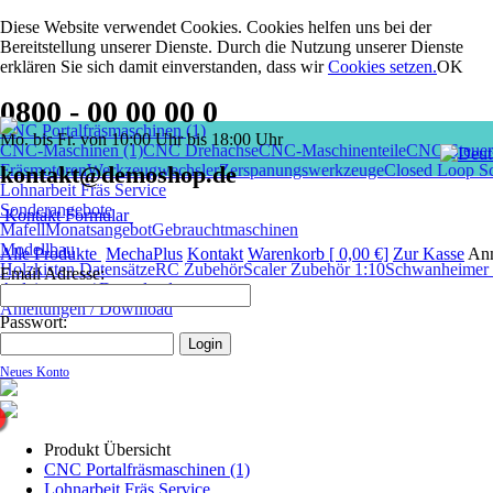
Diese Website verwendet Cookies. Cookies helfen uns bei der
Bereitstellung unserer Dienste. Durch die Nutzung unserer Dienste
erklären Sie sich damit einverstanden, dass wir
Cookies setzen
.
OK
0800 - 00 00 00 0
CNC Portalfräsmaschinen (1)
Mo. bis Fr. von 10:00 Uhr bis 18:00 Uhr
CNC-Maschinen (1)
CNC Drehachse
CNC-Maschinenteile
CNC-Steuer
Fräsmotoren
kontakt@demoshop.de
Werkzeugwechsler
Zerspanungswerkzeuge
Closed Loop Sc
Lohnarbeit Fräs Service
Sonderangebote
Kontakt Formular
Mafell
Monatsangebot
Gebrauchtmaschinen
Modellbau
Alle Produkte
MechaPlus
Kontakt
Warenkorb [ 0,00 €]
Zur Kasse
An
Holzkisten Datensätze
RC Zubehör
Scaler Zubehör 1:10
Schwanheimer I
Email Adresse:
Anleitungen / Download
Anleitungen / Download
Passwort:
Neues Konto
Produkt Übersicht
CNC Portalfräsmaschinen (1)
Lohnarbeit Fräs Service