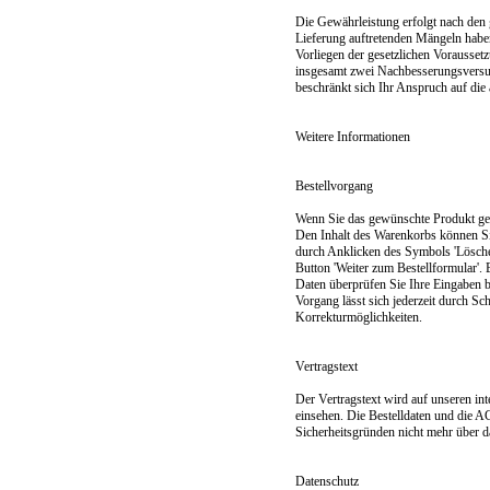
Die Gewährleistung erfolgt nach den 
Lieferung auftretenden Mängeln haben
Vorliegen der gesetzlichen Vorausset
insgesamt zwei Nachbesserungsversuc
beschränkt sich Ihr Anspruch auf die
Weitere Informationen
Bestellvorgang
Wenn Sie das gewünschte Produkt gef
Den Inhalt des Warenkorbs können Sie
durch Anklicken des Symbols 'Lösche
Button 'Weiter zum Bestellformular'. 
Daten überprüfen Sie Ihre Eingaben b
Vorgang lässt sich jederzeit durch Sc
Korrekturmöglichkeiten.
Vertragstext
Der Vertragstext wird auf unseren in
einsehen. Die Bestelldaten und die A
Sicherheitsgründen nicht mehr über da
Datenschutz