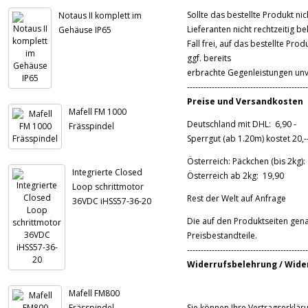
Sollte das bestellte Produkt nic
Notaus II komplett im
Lieferanten nicht rechtzeitig be
Gehäuse IP65
Fall frei, auf das bestellte Pr
ggf. bereits
erbrachte Gegenleistungen unve
--------------------------------------------
Preise und Versandkosten
Mafell FM 1000
Deutschland mit DHL: 6,90 -
Frässpindel
Sperrgut (ab 1.20m) kostet 20,-
Österreich: Päckchen (bis 2kg):
Integrierte Closed
Österreich ab 2kg: 19,90
Loop schrittmotor
Rest der Welt auf Anfrage
36VDC iHSS57-36-20
Die auf den Produktseiten gena
Preisbestandteile.
--------------------------------------------
Widerrufsbelehrung / Wide
Mafell FM800
Frässpindel
Sie können Ihre Vertragserklä