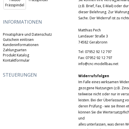
(z.B. Brief, Fax, E-Mail) oder 
dieser Belehrung. Zur Wahrung
Sache. Der Widerruf ist zu richt
INFORMATIONEN
Matthias Pech
Privatsphäre und Datenschutz
Landauer Straße 3
Gutschein einlösen
74582 Gerabronn
Kundeninformationen
Zahlungsarten
Tel: 07952 92 12 797
Produkt Katalog
Fax: 07952 92 12 797
Kontaktformular
info@cnc-modellbau.net
STEUERUNGEN
Widerrufsfolgen
Im Falle eines wirksamen Wide
gezogene Nutzungen (z.B. Zins
teilweise nicht oder nur in ve
leisten. Bei der Überlassung vo
deren Prüfung - wie sie Ihnen 
können Sie die Wertersatzpflic
und
alles unterlassen, was deren W