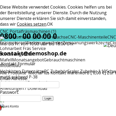
Diese Website verwendet Cookies. Cookies helfen uns bei
der Bereitstellung unserer Dienste. Durch die Nutzung
unserer Dienste erklären Sie sich damit einverstanden,
dass wir
Cookies setzen
.
OK
CNC Portalfräsmaschinen (1)
0800 - 00 00 00 0
CNC-Maschinen (1)
CNC Drehachse
CNC-Maschinenteile
CNC
Fräsmotoren
Werkzeugwechsler
Zerspanungswerkzeuge
Cl
Mo. bis Fr. von 10:00 Uhr bis 18:00 Uhr
Lohnarbeit Fräs Service
kontakt@demoshop.de
Sonderangebote
Mafell
Monatsangebot
Gebrauchtmaschinen
Kontakt Formular
Modellbau
Holzkisten Datensätze
RC Zubehör
Scaler Zubehör 1:10
Schw
Alle Produkte
MechaPlus
Kontakt
Warenkorb [ 0,00 €]
Zur 
matt
Lockheed P-38
Email Adresse:
Anleitungen / Download
Anleitungen / Download
Passwort:
Neues Konto