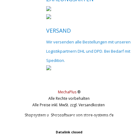
VERSAND
Wir versenden alle Bestellungen mit unseren
Logistikpartnern DHL und DPD. Bei Bedarf mit
Spedition.
MechaPlus
®
Alle Rechte vorbehalten
Alle Preise inkl. MwSt. zzgl. Versandkosten
Shopsystem u. Shopsoftware
von store-systems.de
© 2017 cnc-modellbau.net | info@cnc-modellbau.net | +49 (0)79
Landauerstr. 3, 74582 Gerabronn | Alle Preise inkl. gesetzl. Mehrwertsteuer 
Datalink closed