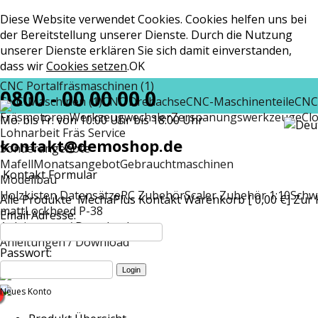
Diese Website verwendet Cookies. Cookies helfen uns bei
der Bereitstellung unserer Dienste. Durch die Nutzung
unserer Dienste erklären Sie sich damit einverstanden,
dass wir
Cookies setzen
.
OK
CNC Portalfräsmaschinen (1)
0800 - 00 00 00 0
CNC-Maschinen (1)
CNC Drehachse
CNC-Maschinenteile
CNC
Fräsmotoren
Werkzeugwechsler
Zerspanungswerkzeuge
Cl
Mo. bis Fr. von 10:00 Uhr bis 18:00 Uhr
Lohnarbeit Fräs Service
kontakt@demoshop.de
Sonderangebote
Mafell
Monatsangebot
Gebrauchtmaschinen
Kontakt Formular
Modellbau
Holzkisten Datensätze
RC Zubehör
Scaler Zubehör 1:10
Schw
Alle Produkte
MechaPlus
Kontakt
Warenkorb [ 0,00 €]
Zur 
matt
Lockheed P-38
Email Adresse:
Anleitungen / Download
Anleitungen / Download
Passwort:
Neues Konto