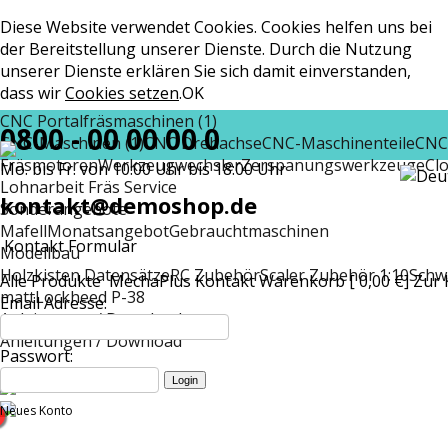
Diese Website verwendet Cookies. Cookies helfen uns bei
der Bereitstellung unserer Dienste. Durch die Nutzung
unserer Dienste erklären Sie sich damit einverstanden,
dass wir
Cookies setzen
.
OK
CNC Portalfräsmaschinen (1)
0800 - 00 00 00 0
CNC-Maschinen (1)
CNC Drehachse
CNC-Maschinenteile
CNC
Fräsmotoren
Werkzeugwechsler
Zerspanungswerkzeuge
Cl
Mo. bis Fr. von 10:00 Uhr bis 18:00 Uhr
Lohnarbeit Fräs Service
kontakt@demoshop.de
Sonderangebote
Mafell
Monatsangebot
Gebrauchtmaschinen
Kontakt Formular
Modellbau
Holzkisten Datensätze
RC Zubehör
Scaler Zubehör 1:10
Schw
Alle Produkte
MechaPlus
Kontakt
Warenkorb [ 0,00 €]
Zur 
matt
Lockheed P-38
Email Adresse:
Anleitungen / Download
Anleitungen / Download
Passwort:
Neues Konto