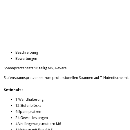
Beschreibung
Bewertungen
Spannpratzensatz 58 teilig M6, A-Ware
Stufenspannspratzenset zum professionellen Spannen auf T-Nutentische mi
Setinhalt :
1 Wandhalterung
12 Stufenblöcke
6 Spannpratzen
24 Gewindestangen
4 Verlängerungsmuttern M6
6 Muttern mit Bund M6