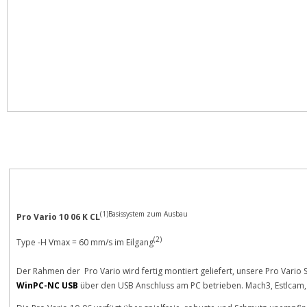
Description
Reviews
(1)Basissystem zum Ausbau
Pro Vario 10 06 K CL
(2)
Type -H Vmax = 60 mm/s im Eilgang
Der Rahmen der Pro Vario wird fertig montiert geliefert, unsere Pro Vario S
WinPC-NC USB
über den USB Anschluss am PC betrieben. Mach3, Estlcam, 