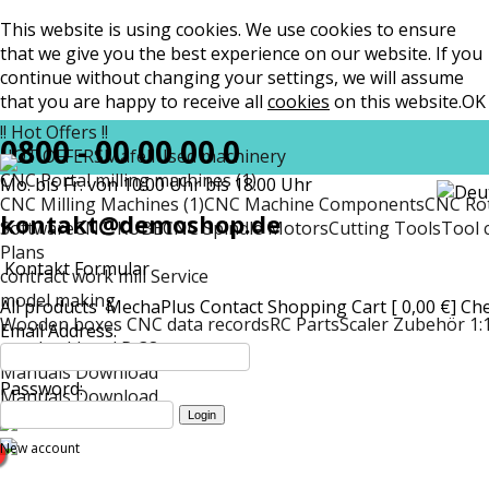
This website is using cookies. We use cookies to ensure
that we give you the best experience on our website. If you
continue without changing your settings, we will assume
that you are happy to receive all
cookies
on this website.
OK
!! Hot Offers !!
0800 - 00 00 00 0
HOT OFFERS
Mafell
Used machinery
CNC Portal milling machines (1)
Mo. bis Fr. von 10:00 Uhr bis 18:00 Uhr
CNC Milling Machines (1)
CNC Machine Components
CNC Rot
kontakt@demoshop.de
Software
CNC-KUBE
CNC Spindle Motors
Cutting Tools
Tool 
Plans
Kontakt Formular
contract work mill Service
model making
All products
MechaPlus
Contact
Shopping Cart [ 0,00 €]
Ch
Wooden boxes CNC data records
RC Parts
Scaler Zubehör 1:
Email Address:
matt
Lockheed P-38
Manuals Download
Password:
Manuals Download
New account