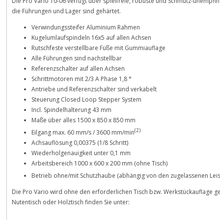
Die Pro Vario 10-06 verfügt über spielfreie, robuste und Schmutz-unempfin
die Führungen und Lager sind gehärtet.
Verwindungssteifer Aluminium Rahmen
Kugelumlaufspindeln 16x5 auf allen Achsen
Rutschfeste verstellbare Füße mit Gummiauflage
Alle Führungen sind nachstellbar
Referenzschalter auf allen Achsen
Schrittmotoren mit 2/3 A Phase 1,8 °
Antriebe und Referenzschalter sind verkabelt
Steuerung Closed Loop Stepper System
Incl. Spindelhalterung 43 mm
Maße über alles 1500 x 850 x 850 mm
(2)
Eilgang max. 60 mm/s / 3600 mm/min
Achsauflösung 0,00375 (1/8 Schritt)
Wiederholgenauigkeit unter 0,1 mm
Arbeitsbereich 1000 x 600 x 200 mm (ohne Tisch)
Betrieb ohne/mit Schutzhaube (abhängig von den zugelassenen Le
Die Pro Vario wird ohne den erforderlichen Tisch bzw. Werkstückauflage ge
Nutentisch oder Holztisch finden Sie unter: