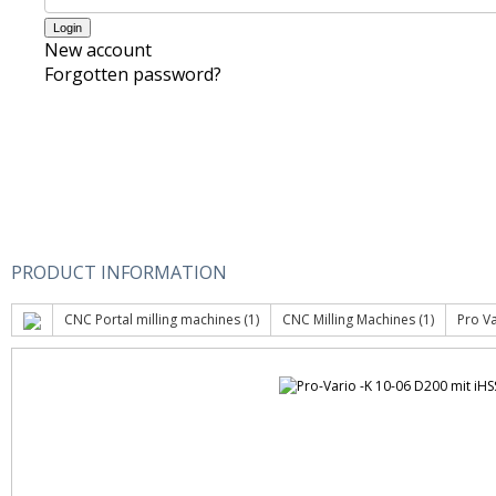
New account
Forgotten password?
PRODUCT INFORMATION
CNC Portal milling machines (1)
CNC Milling Machines (1)
Pro Va