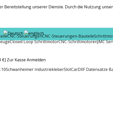
r Bereitstellung unserer Dienste. Durch die Nutzung unsere
eile
CNC-Steuerungen
CNC-Steuerungen-Bauteile
Schrittmo
zeuge
Closed Loop Schrittmotor
CNC-Schrittmotoren
JMC Ser
 €]
Zur Kasse
Anmelden
:10
Schwanheimer Industriekleber
SlotCar
DXF Datensätze B