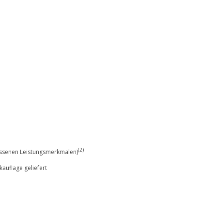
(2)
assenen Leistungsmerkmalen)
auflage geliefert