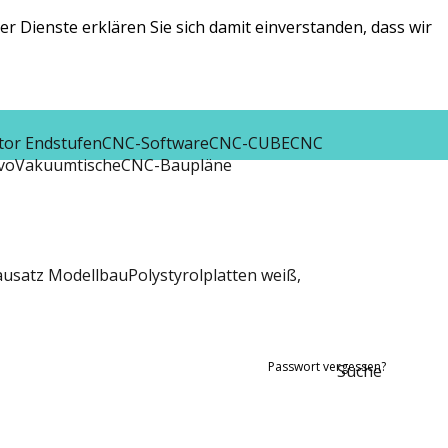
r Dienste erklären Sie sich damit einverstanden, dass wir
tor Endstufen
CNC-Software
CNC-CUBE
CNC
vo
Vakuumtische
CNC-Baupläne
ausatz Modellbau
Polystyrolplatten weiß,
Passwort vergessen?
Suche