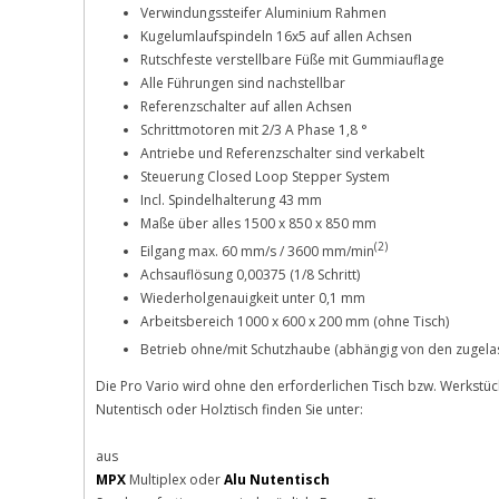
Verwindungssteifer Aluminium Rahmen
Kugelumlaufspindeln 16x5 auf allen Achsen
Rutschfeste verstellbare Füße mit Gummiauflage
Alle Führungen sind nachstellbar
Referenzschalter auf allen Achsen
Schrittmotoren mit 2/3 A Phase 1,8 °
Antriebe und Referenzschalter sind verkabelt
Steuerung Closed Loop Stepper System
Incl. Spindelhalterung 43 mm
Maße über alles 1500 x 850 x 850 mm
(2)
Eilgang max. 60 mm/s / 3600 mm/min
Achsauflösung 0,00375 (1/8 Schritt)
Wiederholgenauigkeit unter 0,1 mm
Arbeitsbereich 1000 x 600 x 200 mm (ohne Tisch)
Betrieb ohne/mit Schutzhaube (abhängig von den zugel
Die Pro Vario wird ohne den erforderlichen Tisch bzw. Werkstück
Nutentisch oder Holztisch finden Sie unter:
aus
MPX
Multiplex oder
Alu Nutentisch