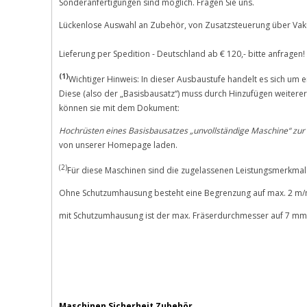
Sonderanfertigungen sind möglich. Fragen Sie uns.
Lückenlose Auswahl an Zubehör, von Zusatzsteuerung über Va
Lieferung per Spedition - Deutschland ab € 120,- bitte anfragen!
(1)
Wichtiger Hinweis: In dieser Ausbaustufe handelt es sich um 
Diese (also der „Basisbausatz“) muss durch Hinzufügen weiter
können sie mit dem Dokument:
Hochrüsten eines Basisbausatzes „unvollständige Maschine“ zur
von unserer Homepage laden.
(2)
Für diese Maschinen sind die zugelassenen Leistungsmerkmal
Ohne Schutzumhausung besteht eine Begrenzung auf max. 2 m/
mit Schutzumhausung ist der max. Fräserdurchmesser auf 7 mm
Maschinen Sicherheit Zubehör