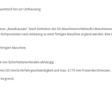
kuumtisch bis zur Umhausung
einen „Basisbausatz“. Nach Definition der EG-Maschinenrichtlinie/EU-Maschinenv
er Komponenten nach Anleitung zu einer fertigen Maschine ergänzt werden. Ei
 fertigen Maschine
,
e von Sicherheitsmerkmalen abhängig.
min (33 mm/s) Verfahrgeschwindigkeit und max. 3,175 mm Fräserdurchmesser,
 begrenzt.