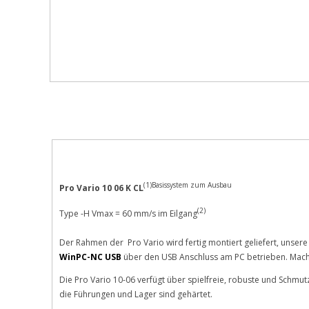
Beschreibung
Bewertungen
(1)Basissystem zum Ausbau
Pro Vario 10 06 K CL
(2)
Type -H Vmax = 60 mm/s im Eilgang
Der Rahmen der Pro Vario wird fertig montiert geliefert, unsere 
WinPC-NC USB
über den USB Anschluss am PC betrieben. Mach3
Die Pro Vario 10-06 verfügt über spielfreie, robuste und Schmu
die Führungen und Lager sind gehärtet.