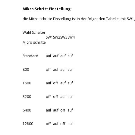
Mikro Schritt Einstellung:
die Micro schritte Einstellung ist in der folgenden Tabelle, mit SW
Wahl Schalter
SW1
SW2
SW3
SW4
Micro schritte
Standard
auf
auf
auf
auf
800
off
auf
auf
auf
1600
auf
off
auf
auf
3200
off
off
auf
auf
6400
auf
auf
off
auf
12800
off
auf
off
auf