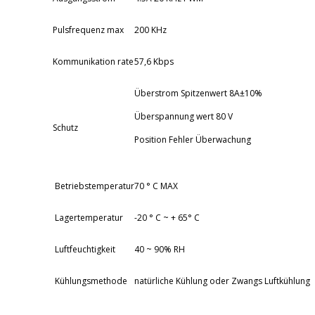
Pulsfrequenz max
200 KHz
Kommunikation rate
57,6 Kbps
Überstrom Spitzenwert 8A±10%
Überspannung wert 80 V
Schutz
Position Fehler Überwachung
Betriebstemperatur
70 ° C MAX
Lagertemperatur
-20 ° C ~ + 65° C
Luftfeuchtigkeit
40 ~ 90% RH
Kühlungsmethode
natürliche Kühlung oder Zwangs Luftkühlung