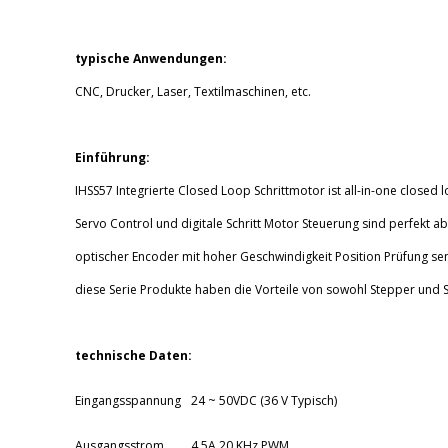
typische Anwendungen:
CNC, Drucker, Laser, Textilmaschinen, etc.
Einführung:
IHSS57 Integrierte Closed Loop Schrittmotor ist all-in-one closed l
Servo Control und digitale Schritt Motor Steuerung sind perfekt 
optischer Encoder mit hoher Geschwindigkeit Position Prüfung sen
diese Serie Produkte haben die Vorteile von sowohl Stepper und
technische Daten:
Eingangsspannung
24 ~ 50VDC (36 V Typisch)
Ausgangsstrom
4.5A 20 KHz PWM