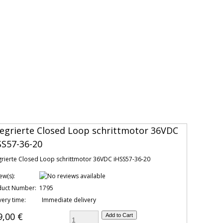
tegrierte Closed Loop schrittmotor 36VDC
SS57-36-20
grierte Closed Loop schrittmotor 36VDC iHSS57-36-20
ew(s):
duct Number:
1795
very time:
Immediate delivery
9,00 €