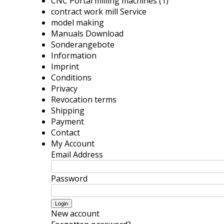
CNC Portal milling machines (1)
contract work mill Service
model making
Manuals Download
Sonderangebote
Information
Imprint
Conditions
Privacy
Revocation terms
Shipping
Payment
Contact
My Account
Email Address
Password
New account