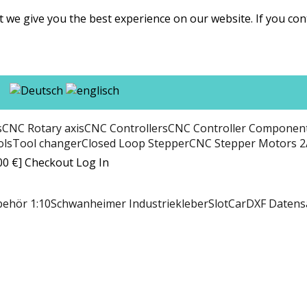
t we give you the best experience on our website. If you co
s
CNC Rotary axis
CNC Controllers
CNC Controller Componen
ols
Tool changer
Closed Loop Stepper
CNC Stepper Motors 2
00 €]
Checkout
Log In
behör 1:10
Schwanheimer Industriekleber
SlotCar
DXF Datens