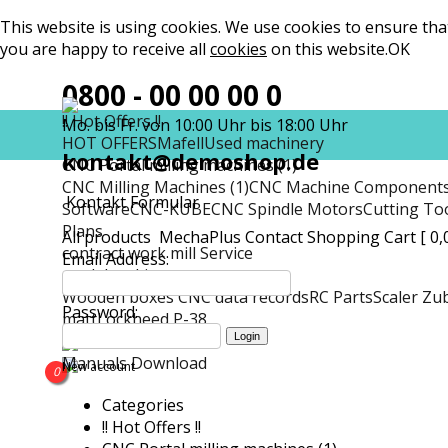
This website is using cookies. We use cookies to ensure tha
you are happy to receive all
cookies
on this website.
OK
0800 - 00 00 00 0
!! Hot Offers !!
Mo. bis Fr. von 10:00 Uhr bis 18:00 Uhr
HOT OFFERS
Mafell
Used machinery
kontakt@demoshop.de
CNC Portal milling machines (1)
CNC Milling Machines (1)
CNC Machine Component
Kontakt Formular
Software
CNC-KUBE
CNC Spindle Motors
Cutting To
Plans
All products
MechaPlus
Contact
Shopping Cart [ 0,
contract work mill Service
Email Address:
model making
Wooden boxes CNC data records
RC Parts
Scaler Zu
Password:
matt
Lockheed P-38
Manuals Download
Manuals Download
New account
0
Categories
!! Hot Offers !!