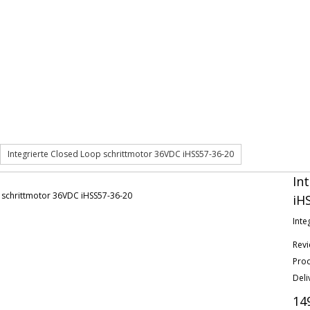
Integrierte Closed Loop schrittmotor 36VDC iHSS57-36-20
In
iH
Inte
Revi
Pro
Deli
14