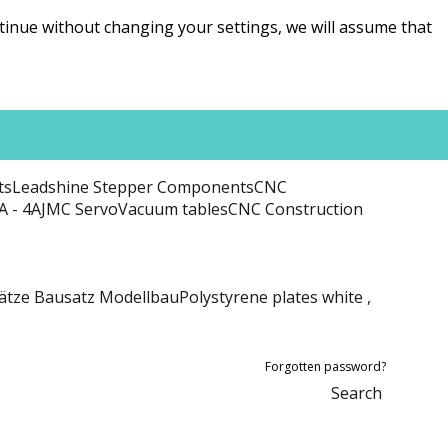
ntinue without changing your settings, we will assume that
ts
Leadshine Stepper Components
CNC
A - 4A
JMC Servo
Vacuum tables
CNC Construction
ätze Bausatz Modellbau
Polystyrene plates white ,
Forgotten password?
Search