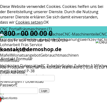
Diese Website verwendet Cookies. Cookies helfen uns bei
der Bereitstellung unserer Dienste. Durch die Nutzung
unserer Dienste erklären Sie sich damit einverstanden,
dass wir
Cookies setzen
.
OK
CNC Portalfräsmaschinen (1)
0800 - 00 00 00 0
CNC-Maschinen (1)
CNC Drehachse
CNC-Maschinenteile
CNC
Fräsmotoren
Werkzeugwechsler
Zerspanungswerkzeuge
Cl
Mo. bis Fr. von 10:00 Uhr bis 18:00 Uhr
Lohnarbeit Fräs Service
kontakt@demoshop.de
Sonderangebote
Mafell
Monatsangebot
Gebrauchtmaschinen
Kontakt Formular
Modellbau
Holzkisten Datensätze
RC Zubehör
Scaler Zubehör 1:10
Schw
Alle Produkte
MechaPlus
Kontakt
Warenkorb [ 0,00 €]
Zur 
matt
Lockheed P-38
Email Adresse:
Anleitungen / Download
Anleitungen / Download
Passwort:
Neues Konto