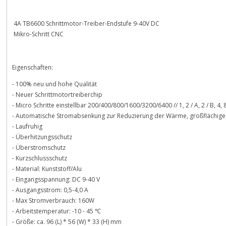
4A TB6600 Schrittmotor-Treiber-Endstufe 9-40V DC
Mikro-Schritt CNC
Eigenschaften:
- 100% neu und hohe Qualität
- Neuer Schrittmotortreiberchip
- Micro Schritte einstellbar 200/400/800/1600/3200/6400 // 1, 2 / A, 2 / B, 4, 8
- Automatische Stromabsenkung zur Reduzierung der Wärme, großflächige
- Laufruhig
- Überhitzungsschutz
- Überstromschutz
- Kurzschlussschutz
- Material: Kunststoff/Alu
- Eingangsspannung: DC 9-40 V
- Ausgangsstrom: 0,5-4,0 A
- Max Stromverbrauch: 160W
- Arbeitstemperatur: -10 - 45 ℃
- Größe: ca. 96 (L) * 56 (W) * 33 (H) mm