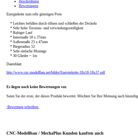
Beschreibung
Bewertungen
Energiekette zum sehr günstigen Preis
* Leichtes befüllen durch öffnen und schließen der Deckeln
* Sehr hohe Torsions- und verwindungssteifigkeit
* Ruhiger Lauf
* Innermaße 18 x 37mm
* Außenmaße 23 x 47mm
* Biegeradius 52
* Sehr einfache Montage
* 30 Glieder = 1m
Datenblatt:
http://www.cnc-modellbau.net/bilder/Energiekette-18x18-18x37.pdf
Es liegen noch keine Bewertungen vor.
Seien Sie der erste, der dieses Produkt bewertet. Möchten Sie Ihre Meinung auch hinzufü
Bewertung schreiben
CNC-Modellbau / MechaPlus Kunden kauften auch