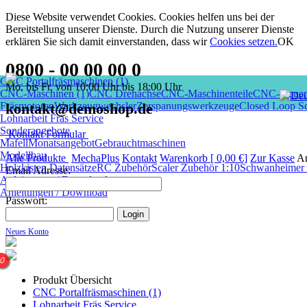
Diese Website verwendet Cookies. Cookies helfen uns bei der
Bereitstellung unserer Dienste. Durch die Nutzung unserer Dienste
erklären Sie sich damit einverstanden, dass wir
Cookies setzen
.
OK
0800 - 00 00 00 0
CNC Portalfräsmaschinen (1)
Mo. bis Fr. von 10:00 Uhr bis 18:00 Uhr
CNC-Maschinen (1)
CNC Drehachse
CNC-Maschinenteile
CNC-Steuer
Fräsmotoren
kontakt@demoshop.de
Werkzeugwechsler
Zerspanungswerkzeuge
Closed Loop Sc
Lohnarbeit Fräs Service
Sonderangebote
Kontakt Formular
Mafell
Monatsangebot
Gebrauchtmaschinen
Modellbau
Alle Produkte
MechaPlus
Kontakt
Warenkorb [ 0,00 €]
Zur Kasse
A
Holzkisten Datensätze
RC Zubehör
Scaler Zubehör 1:10
Schwanheimer I
Email Adresse:
Anleitungen / Download
Anleitungen / Download
Passwort:
Neues Konto
0
Produkt Übersicht
CNC Portalfräsmaschinen (1)
Lohnarbeit Fräs Service