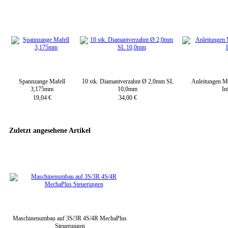
Spannzange Mafell
10 stk. Diamantverzahnt Ø 2,0mm SL
Anleitungen M
3,175mm
10,0mm
In
19,04 €
34,00 €
Zuletzt angesehene Artikel
Maschinenumbau auf 3S/3R 4S/4R MechaPlus
Steuerungen