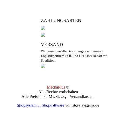
ZAHLUNGSARTEN
VERSAND
Wir versenden alle Bestellungen mit unseren
Logistikpartnern DHL und DPD. Bei Bedarf mit
Spedition.
MechaPlus
®
Alle Rechte vorbehalten
Alle Preise inkl. MwSt. zzgl. Versandkosten
Shopsystem u. Shopsoftware
von store-systems.de
© 2017 cnc-modellbau.net | info@cnc-modellbau.net | +49 (0)7952 9212
Landauerstr. 3, 74582 Gerabronn | Alle Preise inkl. gesetzl. Mehrwertsteuer zzgl. Versa