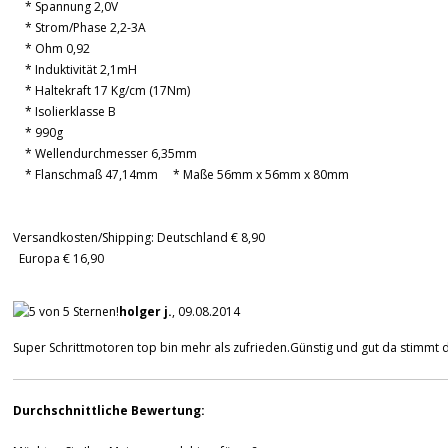
* Spannung 2,0V
* Strom/Phase 2,2-3A
* Ohm 0,92
* Induktivität 2,1mH
* Haltekraft 17 Kg/cm (17Nm)
* Isolierklasse B
* 990g
* Wellendurchmesser 6,35mm
* Flanschmaß 47,14mm * Maße 56mm x 56mm x 80mm
Versandkosten/Shipping: Deutschland € 8,90
Europa € 16,90
holger j.
, 09.08.2014
Super Schrittmotoren top bin mehr als zufrieden.Günstig und gut da stimmt da
Durchschnittliche Bewertung: