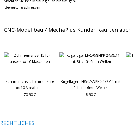
Möchten Sie Ihre Meinung auch hinzufügen?
Bewertung schreiben
CNC-Modellbau / MechaPlus Kunden kauften auch
Zahnriemenset T5 für unsere
Kugellager LFR50/8NPP 24x8x11 mit
T-
xx-10 Maschinen
Rille für 6mm Wellen
70,90 €
8,90 €
RECHTLICHES