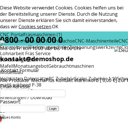
Diese Website verwendet Cookies. Cookies helfen uns bei
der Bereitstellung unserer Dienste. Durch die Nutzung
unserer Dienste erklären Sie sich damit einverstanden,
dass wir
Cookies setzen
.
OK
CNC Portalfräsmaschinen (1)
0800 - 00 00 00 0
CNC-Maschinen (1)
CNC Drehachse
CNC-Maschinenteile
CNC
Fräsmotoren
Werkzeugwechsler
Zerspanungswerkzeuge
Cl
Mo. bis Fr. von 10:00 Uhr bis 18:00 Uhr
Lohnarbeit Fräs Service
kontakt@demoshop.de
Sonderangebote
Mafell
Monatsangebot
Gebrauchtmaschinen
Kontakt Formular
Modellbau
Holzkisten Datensätze
RC Zubehör
Scaler Zubehör 1:10
Schw
Alle Produkte
MechaPlus
Kontakt
Warenkorb [ 0,00 €]
Zur 
matt
Lockheed P-38
Email Adresse:
Anleitungen / Download
Anleitungen / Download
Passwort:
Neues Konto