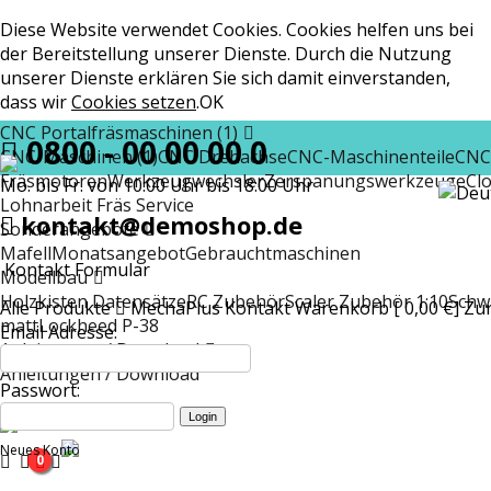
Diese Website verwendet Cookies. Cookies helfen uns bei
der Bereitstellung unserer Dienste. Durch die Nutzung
unserer Dienste erklären Sie sich damit einverstanden,
dass wir
Cookies setzen
.
OK
CNC Portalfräsmaschinen (1)
0800 - 00 00 00 0
CNC-Maschinen (1)
CNC Drehachse
CNC-Maschinenteile
CNC
Fräsmotoren
Werkzeugwechsler
Zerspanungswerkzeuge
Cl
Mo. bis Fr. von 10:00 Uhr bis 18:00 Uhr
Lohnarbeit Fräs Service
kontakt@demoshop.de
Sonderangebote
Mafell
Monatsangebot
Gebrauchtmaschinen
Kontakt Formular
Modellbau
Holzkisten Datensätze
RC Zubehör
Scaler Zubehör 1:10
Schw
Alle Produkte
MechaPlus
Kontakt
Warenkorb [ 0,00 €]
Zur
matt
Lockheed P-38
Email Adresse:
Anleitungen / Download
Anleitungen / Download
Passwort:
Neues Konto
0