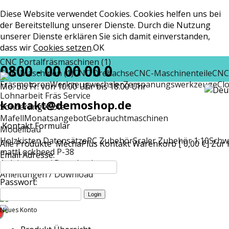
Diese Website verwendet Cookies. Cookies helfen uns bei
der Bereitstellung unserer Dienste. Durch die Nutzung
unserer Dienste erklären Sie sich damit einverstanden,
dass wir
Cookies setzen
.
OK
CNC Portalfräsmaschinen (1)
0800 - 00 00 00 0
CNC-Maschinen (1)
CNC Drehachse
CNC-Maschinenteile
CNC
Fräsmotoren
Werkzeugwechsler
Zerspanungswerkzeuge
Cl
Mo. bis Fr. von 10:00 Uhr bis 18:00 Uhr
Lohnarbeit Fräs Service
kontakt@demoshop.de
Sonderangebote
Mafell
Monatsangebot
Gebrauchtmaschinen
Kontakt Formular
Modellbau
Holzkisten Datensätze
RC Zubehör
Scaler Zubehör 1:10
Schw
Alle Produkte
MechaPlus
Kontakt
Warenkorb [ 0,00 €]
Zur 
matt
Lockheed P-38
Email Adresse:
Anleitungen / Download
Anleitungen / Download
Passwort:
Neues Konto