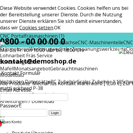
Diese Website verwendet Cookies. Cookies helfen uns bei
der Bereitstellung unserer Dienste. Durch die Nutzung
unserer Dienste erklären Sie sich damit einverstanden,
dass wir
Cookies setzen
.
OK
CNC Portalfräsmaschinen (1)
0800 - 00 00 00 0
CNC-Maschinen (1)
CNC Drehachse
CNC-Maschinenteile
CNC
Fräsmotoren
Werkzeugwechsler
Zerspanungswerkzeuge
Cl
Mo. bis Fr. von 10:00 Uhr bis 18:00 Uhr
Lohnarbeit Fräs Service
kontakt@demoshop.de
Sonderangebote
Mafell
Monatsangebot
Gebrauchtmaschinen
Kontakt Formular
Modellbau
Holzkisten Datensätze
RC Zubehör
Scaler Zubehör 1:10
Schw
Alle Produkte
MechaPlus
Kontakt
Warenkorb [ 0,00 €]
Zur 
matt
Lockheed P-38
Email Adresse:
Anleitungen / Download
Anleitungen / Download
Passwort:
Neues Konto