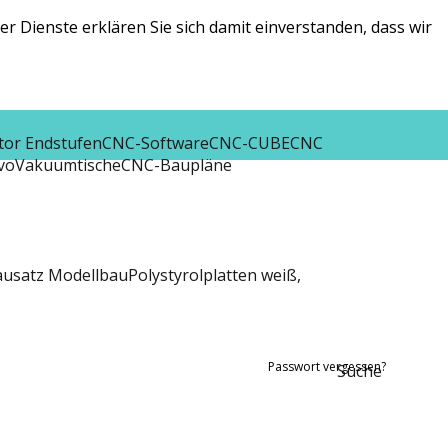
r Dienste erklären Sie sich damit einverstanden, dass wir
tor Endstufen
CNC-Software
CNC-CUBE
CNC
vo
Vakuumtische
CNC-Baupläne
ausatz Modellbau
Polystyrolplatten weiß,
Passwort vergessen?
Suche