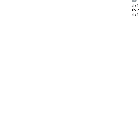
[inkl
ab 1
ab 2
ab 1