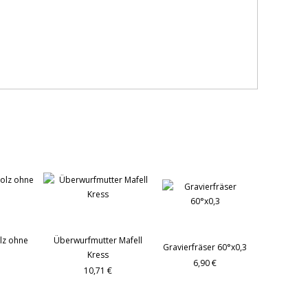
lz ohne
Überwurfmutter Mafell
Gravierfräser 60°x0,3
Kress
6,90 €
10,71 €