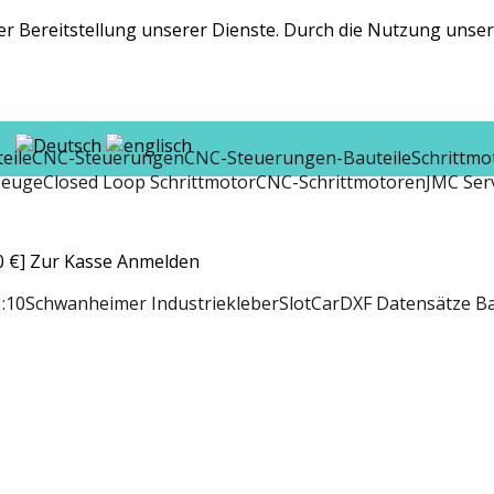
r Bereitstellung unserer Dienste. Durch die Nutzung unsere
eile
CNC-Steuerungen
CNC-Steuerungen-Bauteile
Schrittmo
zeuge
Closed Loop Schrittmotor
CNC-Schrittmotoren
JMC Ser
 €]
Zur Kasse
Anmelden
:10
Schwanheimer Industriekleber
SlotCar
DXF Datensätze B