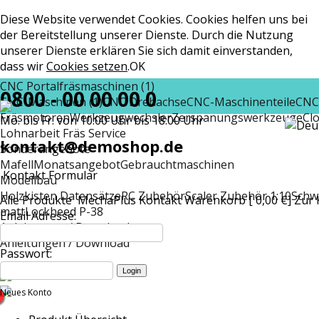
Diese Website verwendet Cookies. Cookies helfen uns bei
der Bereitstellung unserer Dienste. Durch die Nutzung
unserer Dienste erklären Sie sich damit einverstanden,
dass wir
Cookies setzen
.
OK
CNC Portalfräsmaschinen (1)
0800 - 00 00 00 0
CNC-Maschinen (1)
CNC Drehachse
CNC-Maschinenteile
CNC
Fräsmotoren
Werkzeugwechsler
Zerspanungswerkzeuge
Cl
Mo. bis Fr. von 10:00 Uhr bis 18:00 Uhr
Lohnarbeit Fräs Service
kontakt@demoshop.de
Sonderangebote
Mafell
Monatsangebot
Gebrauchtmaschinen
Kontakt Formular
Modellbau
Holzkisten Datensätze
RC Zubehör
Scaler Zubehör 1:10
Schw
Alle Produkte
MechaPlus
Kontakt
Warenkorb [ 0,00 €]
Zur 
matt
Lockheed P-38
Email Adresse:
Anleitungen / Download
Anleitungen / Download
Passwort:
Neues Konto