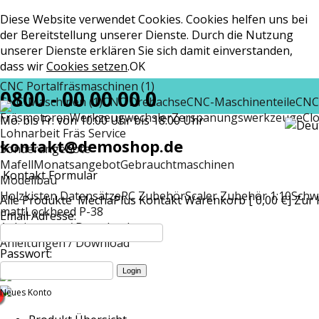
Diese Website verwendet Cookies. Cookies helfen uns bei
der Bereitstellung unserer Dienste. Durch die Nutzung
unserer Dienste erklären Sie sich damit einverstanden,
dass wir
Cookies setzen
.
OK
CNC Portalfräsmaschinen (1)
0800 - 00 00 00 0
CNC-Maschinen (1)
CNC Drehachse
CNC-Maschinenteile
CNC
Fräsmotoren
Werkzeugwechsler
Zerspanungswerkzeuge
Cl
Mo. bis Fr. von 10:00 Uhr bis 18:00 Uhr
Lohnarbeit Fräs Service
kontakt@demoshop.de
Sonderangebote
Mafell
Monatsangebot
Gebrauchtmaschinen
Kontakt Formular
Modellbau
Holzkisten Datensätze
RC Zubehör
Scaler Zubehör 1:10
Schw
Alle Produkte
MechaPlus
Kontakt
Warenkorb [ 0,00 €]
Zur 
matt
Lockheed P-38
Email Adresse:
Anleitungen / Download
Anleitungen / Download
Passwort:
Neues Konto