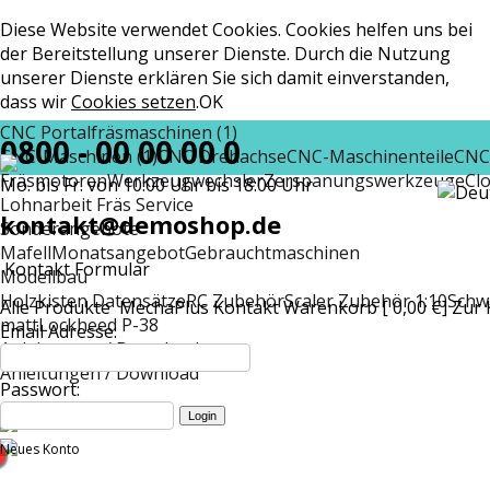
Diese Website verwendet Cookies. Cookies helfen uns bei
der Bereitstellung unserer Dienste. Durch die Nutzung
unserer Dienste erklären Sie sich damit einverstanden,
dass wir
Cookies setzen
.
OK
CNC Portalfräsmaschinen (1)
0800 - 00 00 00 0
CNC-Maschinen (1)
CNC Drehachse
CNC-Maschinenteile
CNC
Fräsmotoren
Werkzeugwechsler
Zerspanungswerkzeuge
Cl
Mo. bis Fr. von 10:00 Uhr bis 18:00 Uhr
Lohnarbeit Fräs Service
kontakt@demoshop.de
Sonderangebote
Mafell
Monatsangebot
Gebrauchtmaschinen
Kontakt Formular
Modellbau
Holzkisten Datensätze
RC Zubehör
Scaler Zubehör 1:10
Schw
Alle Produkte
MechaPlus
Kontakt
Warenkorb [ 0,00 €]
Zur 
matt
Lockheed P-38
Email Adresse:
Anleitungen / Download
Anleitungen / Download
Passwort:
Neues Konto