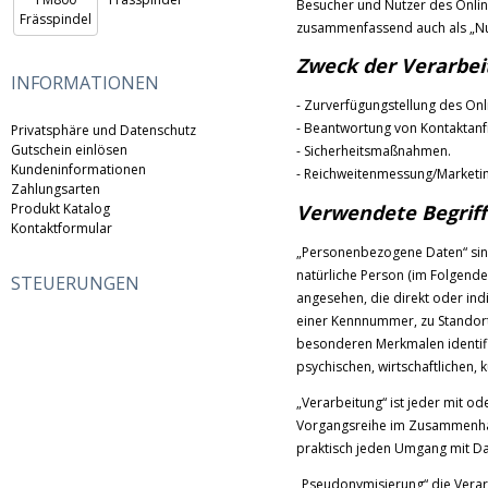
Besucher und Nutzer des Onli
zusammenfassend auch als „Nut
Zweck der Verarbei
INFORMATIONEN
- Zurverfügungstellung des Onl
- Beantwortung von Kontaktan
Privatsphäre und Datenschutz
Gutschein einlösen
- Sicherheitsmaßnahmen.
Kundeninformationen
- Reichweitenmessung/Marketi
Zahlungsarten
Produkt Katalog
Verwendete Begriff
Kontaktformular
„Personenbezogene Daten“ sind a
natürliche Person (im Folgenden
STEUERUNGEN
angesehen, die direkt oder in
einer Kennnummer, zu Standort
besonderen Merkmalen identifi
psychischen, wirtschaftlichen, k
„Verarbeitung“ ist jeder mit o
Vorgangsreihe im Zusammenhan
praktisch jeden Umgang mit Da
„Pseudonymisierung“ die Verar