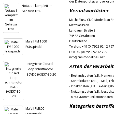
der Datenschutzgrundverordn
Notaus II komplett im
Verantwortlicher
Gehäuse IP65
MechaPlus / CNC-Modellbau / 
Matthias Pech
Landauer Straße 3
74582 Gerabronn
Deutschland
Mafell FM 1000
Telefon: +49 (0) 7952 92 12 797
Frässpindel
Fax: -49 (0) 7952 92 12 799
info@cnc-modellbau.net
Integrierte Closed
Arten der verarbei
Loop schrittmotor
36VDC iHSS57-36-20
- Bestandsdaten (z.B., Namen, 
- Kontaktdaten (z.B., E-Mail, T
- Inhaltsdaten (z.B., Texteingab
- Nutzungsdaten (z.B., besuchte
- Meta-/Kommunikationsdaten (z
Kategorien betroff
Mafell FM800
Frässpindel