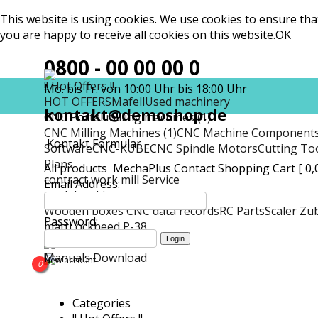
This website is using cookies. We use cookies to ensure tha
you are happy to receive all
cookies
on this website.
OK
0800 - 00 00 00 0
!! Hot Offers !!
Mo. bis Fr. von 10:00 Uhr bis 18:00 Uhr
HOT OFFERS
Mafell
Used machinery
kontakt@demoshop.de
CNC Portal milling machines (1)
CNC Milling Machines (1)
CNC Machine Component
Kontakt Formular
Software
CNC-KUBE
CNC Spindle Motors
Cutting To
Plans
All products
MechaPlus
Contact
Shopping Cart [ 0,
contract work mill Service
Email Address:
model making
Wooden boxes CNC data records
RC Parts
Scaler Zu
Password:
matt
Lockheed P-38
Manuals Download
Manuals Download
New account
0
Categories