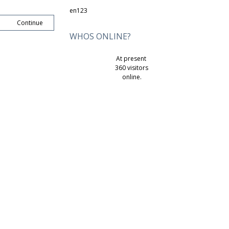
en123
Continue
WHOS ONLINE?
At present
360 visitors
online.