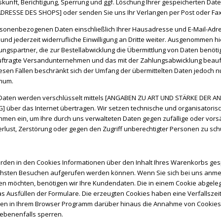
kunft, Berichtigung, Sperrung und ggf. Löschung Ihrer gespeicherten Dat
LADRESSE DES SHOPS] oder senden Sie uns Ihr Verlangen per Post oder Fax
rsonenbezogenen Daten einschließlich Ihrer Hausadresse und E-Mail-Adr
 und jederzeit widerrufliche Einwilligung an Dritte weiter. Ausgenommen h
ungspartner, die zur Bestellabwicklung die Übermittlung von Daten benötig
uftragte Versandunternehmen und das mit der Zahlungsabwicklung beauf
n diesen Fällen beschränkt sich der Umfang der übermittelten Daten jedoch n
imum.
 Daten werden verschlüsselt mittels [ANGABEN ZU ART UND STÄRKE DER
über das Internet übertragen. Wir setzen technische und organisatoris
men ein, um Ihre durch uns verwalteten Daten gegen zufällige oder vorsä
rlust, Zerstörung oder gegen den Zugriff unberechtigter Personen zu sch
rden in den Cookies Informationen über den Inhalt Ihres Warenkorbs gesp
chsten Besuchen aufgerufen werden können. Wenn Sie sich bei uns anme
en möchten, benötigen wir Ihre Kundendaten. Die in einem Cookie abgele
s Ausfüllen der Formulare. Die erzeugten Cookies haben eine Verfallszeit
en in Ihrem Browser Programm darüber hinaus die Annahme von Cookies 
ebenenfalls sperren.