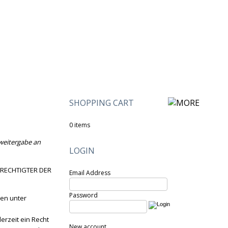
SHOPPING CART
[OPEN]
0 items
nweitergabe an
LOGIN
BERECHTIGTER DER
Email Address
Password
den unter
erzeit ein Recht
New account