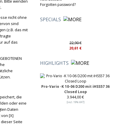
en. Bitte wenden
Forgotten password?
.
esse nicht ohne
SPECIALS
iervon sind
en (z.B. das mit
tragte
ur auf das
22,90 €
20,61 €
 ANGEBOTENEN
HIGHLIGHTS
che
tzliche
ützen.
Pro-Vario -K 10-06 D200 mit iHSS57 36
Closed Loop
eichert, die
3.944,00 €
[incl. 19% VAT]
lden oder eine
gten Daten
 von [X]
dieser Seite