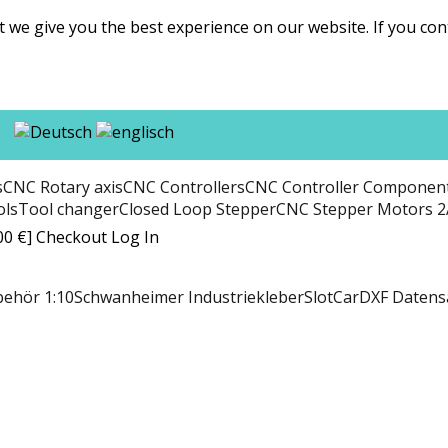
t we give you the best experience on our website. If you co
s
CNC Rotary axis
CNC Controllers
CNC Controller Componen
ols
Tool changer
Closed Loop Stepper
CNC Stepper Motors 2
00 €]
Checkout
Log In
behör 1:10
Schwanheimer Industriekleber
SlotCar
DXF Datens