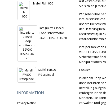
auf kostenlose Aus
Mafell FM 1000
Sie sich an [EMAI
Wir geben Ihre pe
Ihre ausdrückliche
unsere Dienstleist
Integrierte Closed
der Lieferung bea
Loop schrittmotor
Kreditinstitut). I
36VDC iHSS57-36-20
erforderliche Min
Ihre persönlichen
VERSCHLÜSSELUNG] 
Sicherheitsmaßnah
Manipulationen, Ve
Mafell FM800
Cookies
Frässpindel
In diesem Shop we
dann bei Ihren nä
Bestellung aufgeb
INFORMATION
erübrigen Ihnen da
Monaten. Sie könn
verwalten und geg
Privacy Notice