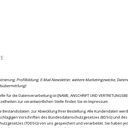
CE
strierung, Profilbildung, E-Mail-Newsletter, weitere Marketingzwecke, Date
dsübermittlung)
telle für die Datenverarbeitung ist [NAME, ANSCHRIFT UND VERTRETUNGS
nzelheiten zur verantwortlichen Stelle finden Sie im Impressum
.
e Bestandsdaten zur Abwicklung Ihrer Bestellung. Alle Kundendaten wer
schlägigen Vorschriften des Bundesdatenschutzgesetzes (BDSG) und des
utzgesetzes (TDDSG) von uns gespeichert und verarbeitet. Sie haben jed