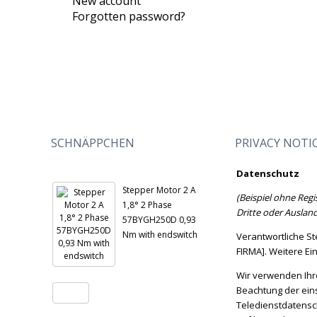
New account
Forgotten password?
SCHNÄPPCHEN
PRIVACY NOTI
Datenschutz
Stepper Motor 2 A
(Beispiel ohne Regi
1,8° 2 Phase
Dritte oder Auslan
57BYGH250D 0,93
Nm with endswitch
Verantwortliche S
FIRMA]. Weitere Ei
Wir verwenden Ihr
Beachtung der ein
Teledienstdatensch