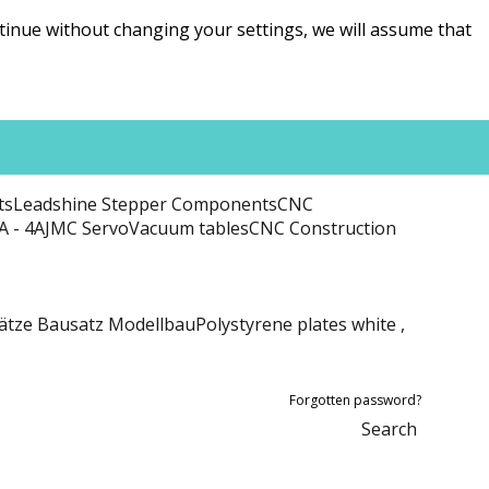
ntinue without changing your settings, we will assume that
ts
Leadshine Stepper Components
CNC
A - 4A
JMC Servo
Vacuum tables
CNC Construction
ätze Bausatz Modellbau
Polystyrene plates white ,
Forgotten password?
Search