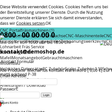
Diese Website verwendet Cookies. Cookies helfen uns bei
der Bereitstellung unserer Dienste. Durch die Nutzung
unserer Dienste erklären Sie sich damit einverstanden,
dass wir
Cookies setzen
.
OK
CNC Portalfräsmaschinen (1)
0800 - 00 00 00 0
CNC-Maschinen (1)
CNC Drehachse
CNC-Maschinenteile
CNC
Fräsmotoren
Werkzeugwechsler
Zerspanungswerkzeuge
Cl
Mo. bis Fr. von 10:00 Uhr bis 18:00 Uhr
Lohnarbeit Fräs Service
kontakt@demoshop.de
Sonderangebote
Mafell
Monatsangebot
Gebrauchtmaschinen
Kontakt Formular
Modellbau
Holzkisten Datensätze
RC Zubehör
Scaler Zubehör 1:10
Schw
Alle Produkte
MechaPlus
Kontakt
Warenkorb [ 0,00 €]
Zur 
matt
Lockheed P-38
Email Adresse:
Anleitungen / Download
Anleitungen / Download
Passwort:
Neues Konto