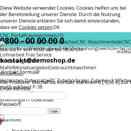
Diese Website verwendet Cookies. Cookies helfen uns bei
der Bereitstellung unserer Dienste. Durch die Nutzung
unserer Dienste erklären Sie sich damit einverstanden,
dass wir
Cookies setzen
.
OK
CNC Portalfräsmaschinen (1)
0800 - 00 00 00 0
CNC-Maschinen (1)
CNC Drehachse
CNC-Maschinenteile
CNC
Fräsmotoren
Werkzeugwechsler
Zerspanungswerkzeuge
Cl
Mo. bis Fr. von 10:00 Uhr bis 18:00 Uhr
Lohnarbeit Fräs Service
kontakt@demoshop.de
Sonderangebote
Mafell
Monatsangebot
Gebrauchtmaschinen
Kontakt Formular
Modellbau
Holzkisten Datensätze
RC Zubehör
Scaler Zubehör 1:10
Schw
Alle Produkte
MechaPlus
Kontakt
Warenkorb [ 0,00 €]
Zur 
matt
Lockheed P-38
Email Adresse:
Anleitungen / Download
Anleitungen / Download
Passwort:
Neues Konto