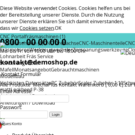
Diese Website verwendet Cookies. Cookies helfen uns bei
der Bereitstellung unserer Dienste. Durch die Nutzung
unserer Dienste erklären Sie sich damit einverstanden,
dass wir
Cookies setzen
.
OK
CNC Portalfräsmaschinen (1)
0800 - 00 00 00 0
CNC-Maschinen (1)
CNC Drehachse
CNC-Maschinenteile
CNC
Fräsmotoren
Werkzeugwechsler
Zerspanungswerkzeuge
Cl
Mo. bis Fr. von 10:00 Uhr bis 18:00 Uhr
Lohnarbeit Fräs Service
kontakt@demoshop.de
Sonderangebote
Mafell
Monatsangebot
Gebrauchtmaschinen
Kontakt Formular
Modellbau
Holzkisten Datensätze
RC Zubehör
Scaler Zubehör 1:10
Schw
Alle Produkte
MechaPlus
Kontakt
Warenkorb [ 0,00 €]
Zur 
matt
Lockheed P-38
Email Adresse:
Anleitungen / Download
Anleitungen / Download
Passwort:
Neues Konto