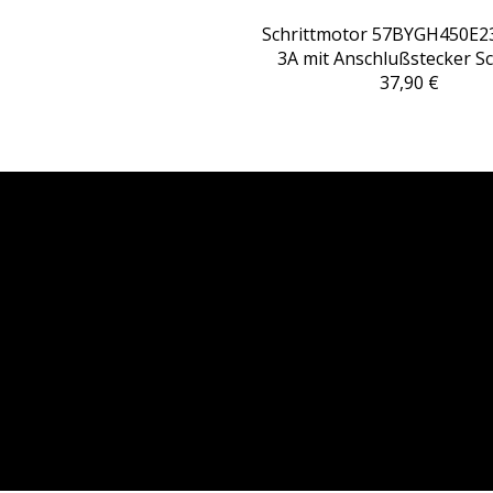
Schrittmotor 57BYGH450E2
3A mit Anschlußstecker Sc
37,90 €