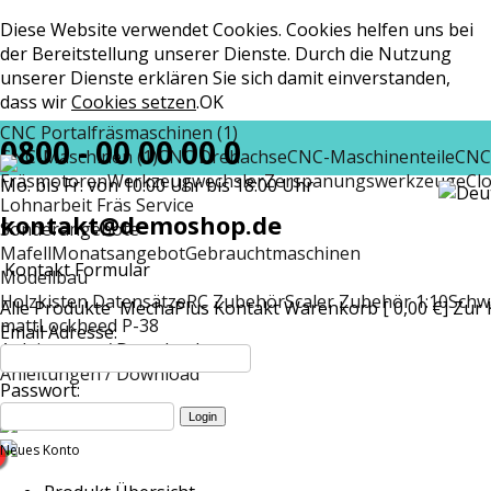
Diese Website verwendet Cookies. Cookies helfen uns bei
der Bereitstellung unserer Dienste. Durch die Nutzung
unserer Dienste erklären Sie sich damit einverstanden,
dass wir
Cookies setzen
.
OK
CNC Portalfräsmaschinen (1)
0800 - 00 00 00 0
CNC-Maschinen (1)
CNC Drehachse
CNC-Maschinenteile
CNC
Fräsmotoren
Werkzeugwechsler
Zerspanungswerkzeuge
Cl
Mo. bis Fr. von 10:00 Uhr bis 18:00 Uhr
Lohnarbeit Fräs Service
kontakt@demoshop.de
Sonderangebote
Mafell
Monatsangebot
Gebrauchtmaschinen
Kontakt Formular
Modellbau
Holzkisten Datensätze
RC Zubehör
Scaler Zubehör 1:10
Schw
Alle Produkte
MechaPlus
Kontakt
Warenkorb [ 0,00 €]
Zur 
matt
Lockheed P-38
Email Adresse:
Anleitungen / Download
Anleitungen / Download
Passwort:
Neues Konto