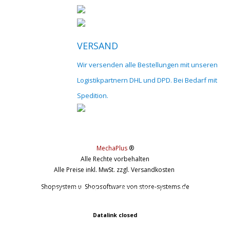
VERSAND
Wir versenden alle Bestellungen mit unseren
Logistikpartnern DHL und DPD. Bei Bedarf mit
Spedition.
MechaPlus
®
Alle Rechte vorbehalten
Alle Preise inkl. MwSt. zzgl. Versandkosten
Shopsystem u. Shopsoftware
von store-systems.de
© 2017 cnc-modellbau.net | info@cnc-modellbau.net | +49 (0)79
Landauerstr. 3, 74582 Gerabronn | Alle Preise inkl. gesetzl. Mehrwertsteuer 
Datalink closed