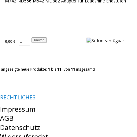
M742 ND556 M542 MD882 Adapter für Leadshine Endstufen
0,00 €
angezeigte neue Produkte:
1
bis
11
(von
11
insgesamt)
RECHTLICHES
Impressum
AGB
Datenschutz
Widerrufsrecht