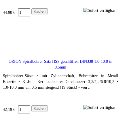
44,90 €
ORION Spiralbohrer Satz HSS geschliffen DIN338 1,0-10,0 in
0,5mm
Spiralbohrer-Sätze • mit Zylinderschaft, Bohrersätze in Metall
Kassette • KLB = Kernlochbohrer-Durchmesser 3,3/4,2/6,8/10,2 •
1,0-10,0 mm um 0,5 mm steigend (19 Stück) • von ...
42,19 €