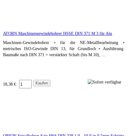
ATORN Maschinengewindebohrer HSSE DIN 371 M 3 für Alu
Maschinen-Gewindebohrer • für die NE-Metallbearbeitung •
metrisches ISO-Gewinde DIN 13, für Grundloch • Ausführung:
Baumaße nach DIN 371 = verstärkter Schaft (bis M 10), ...
18,38 €
ORION Spiralbohrer Satz HSS DIN 338 1,0 - 10,0 in 0,5mm Schritte