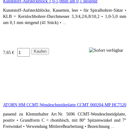
Kunststoff-Aufsteckblock 1,0-5,0mm um 0,1 steigend
Kunststoff-Aufsteckblöcke, Kassetten, leer • für Spiralbohrer-Sätze •
KLB = Kernlochbohrer-Durchmesser 3,3/4,2/6,8/10,2 • 1,0-5,0 mm
um 0,1 mm steigend (41 Stück) • ...
7,65 €
ATORN HM CCMT-Wendeschneideplatte CCMT 060204-MP HC7520
passend zu Klemmhalter Art.Nr. 5696 CCMT-Wendeschneidplatte,
positiv • Grundform C = rhombisch, mit 80° Spitzenwinkel und 7°
Freiwinkel • Verwendung MittlereBearbeitung • Bezeichnung ...