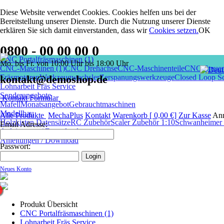
Diese Website verwendet Cookies. Cookies helfen uns bei der
Bereitstellung unserer Dienste. Durch die Nutzung unserer Dienste
erklären Sie sich damit einverstanden, dass wir
Cookies setzen
.
OK
0800 - 00 00 00 0
CNC Portalfräsmaschinen (1)
Mo. bis Fr. von 10:00 Uhr bis 18:00 Uhr
CNC-Maschinen (1)
CNC Drehachse
CNC-Maschinenteile
CNC-Steuer
Fräsmotoren
kontakt@demoshop.de
Werkzeugwechsler
Zerspanungswerkzeuge
Closed Loop Sc
Lohnarbeit Fräs Service
Sonderangebote
Kontakt Formular
Mafell
Monatsangebot
Gebrauchtmaschinen
Modellbau
Alle Produkte
MechaPlus
Kontakt
Warenkorb [ 0,00 €]
Zur Kasse
An
Holzkisten Datensätze
RC Zubehör
Scaler Zubehör 1:10
Schwanheimer I
Email Adresse:
Anleitungen / Download
Anleitungen / Download
Passwort:
Neues Konto
Produkt Übersicht
CNC Portalfräsmaschinen (1)
Lohnarbeit Fräs Service