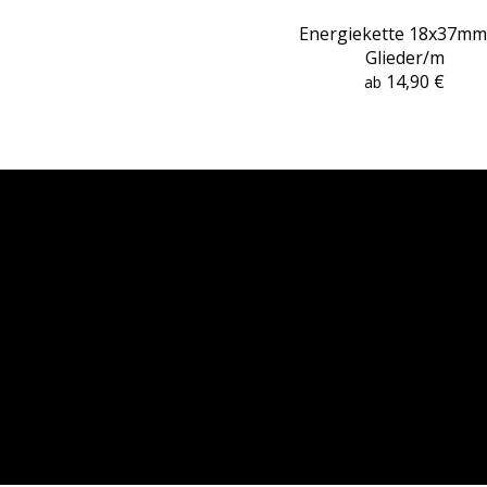
Energiekette 18x37mm
Glieder/m
14,90 €
ab