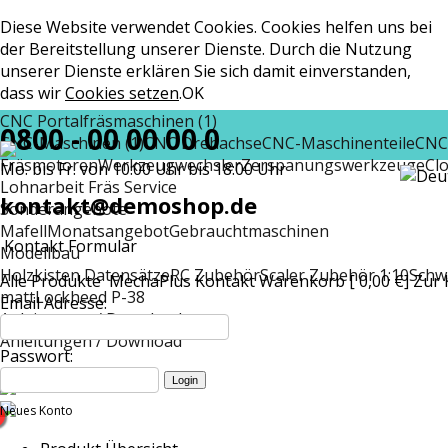
Diese Website verwendet Cookies. Cookies helfen uns bei
der Bereitstellung unserer Dienste. Durch die Nutzung
unserer Dienste erklären Sie sich damit einverstanden,
dass wir
Cookies setzen
.
OK
CNC Portalfräsmaschinen (1)
0800 - 00 00 00 0
CNC-Maschinen (1)
CNC Drehachse
CNC-Maschinenteile
CNC
Fräsmotoren
Werkzeugwechsler
Zerspanungswerkzeuge
Cl
Mo. bis Fr. von 10:00 Uhr bis 18:00 Uhr
Lohnarbeit Fräs Service
kontakt@demoshop.de
Sonderangebote
Mafell
Monatsangebot
Gebrauchtmaschinen
Kontakt Formular
Modellbau
Holzkisten Datensätze
RC Zubehör
Scaler Zubehör 1:10
Schw
Alle Produkte
MechaPlus
Kontakt
Warenkorb [ 0,00 €]
Zur 
matt
Lockheed P-38
Email Adresse:
Anleitungen / Download
Anleitungen / Download
Passwort:
Neues Konto