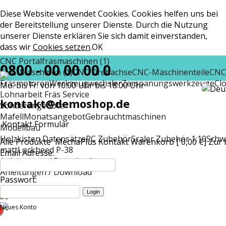
Diese Website verwendet Cookies. Cookies helfen uns bei
der Bereitstellung unserer Dienste. Durch die Nutzung
unserer Dienste erklären Sie sich damit einverstanden,
dass wir
Cookies setzen
.
OK
CNC Portalfräsmaschinen (1)
0800 - 00 00 00 0
CNC-Maschinen (1)
CNC Drehachse
CNC-Maschinenteile
CNC
Fräsmotoren
Werkzeugwechsler
Zerspanungswerkzeuge
Cl
Mo. bis Fr. von 10:00 Uhr bis 18:00 Uhr
Lohnarbeit Fräs Service
kontakt@demoshop.de
Sonderangebote
Mafell
Monatsangebot
Gebrauchtmaschinen
Kontakt Formular
Modellbau
Holzkisten Datensätze
RC Zubehör
Scaler Zubehör 1:10
Schw
Alle Produkte
MechaPlus
Kontakt
Warenkorb [ 0,00 €]
Zur 
matt
Lockheed P-38
Email Adresse:
Anleitungen / Download
Anleitungen / Download
Passwort:
Neues Konto