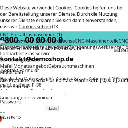
Diese Website verwendet Cookies. Cookies helfen uns bei
der Bereitstellung unserer Dienste. Durch die Nutzung
unserer Dienste erklären Sie sich damit einverstanden,
dass wir
Cookies setzen
.
OK
CNC Portalfräsmaschinen (1)
0800 - 00 00 00 0
CNC-Maschinen (1)
CNC Drehachse
CNC-Maschinenteile
CNC
Fräsmotoren
Werkzeugwechsler
Zerspanungswerkzeuge
Cl
Mo. bis Fr. von 10:00 Uhr bis 18:00 Uhr
Lohnarbeit Fräs Service
kontakt@demoshop.de
Sonderangebote
Mafell
Monatsangebot
Gebrauchtmaschinen
Kontakt Formular
Modellbau
Holzkisten Datensätze
RC Zubehör
Scaler Zubehör 1:10
Schw
Alle Produkte
MechaPlus
Kontakt
Warenkorb [ 0,00 €]
Zur 
matt
Lockheed P-38
Email Adresse:
Anleitungen / Download
Anleitungen / Download
Passwort:
Neues Konto