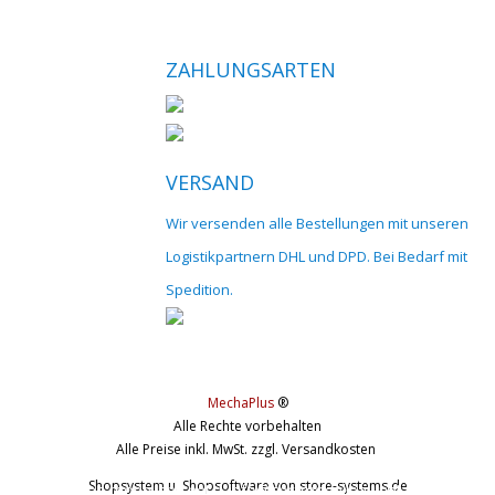
ZAHLUNGSARTEN
VERSAND
Wir versenden alle Bestellungen mit unseren
Logistikpartnern DHL und DPD. Bei Bedarf mit
Spedition.
MechaPlus
®
Alle Rechte vorbehalten
Alle Preise inkl. MwSt. zzgl. Versandkosten
Shopsystem u. Shopsoftware
von store-systems.de
© 2017 cnc-modellbau.net | info@cnc-modellbau.net | +49 (0)79