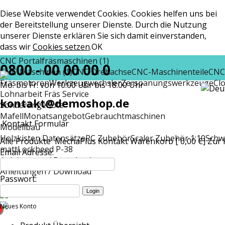
Diese Website verwendet Cookies. Cookies helfen uns bei
der Bereitstellung unserer Dienste. Durch die Nutzung
unserer Dienste erklären Sie sich damit einverstanden,
dass wir
Cookies setzen
.
OK
CNC Portalfräsmaschinen (1)
0800 - 00 00 00 0
CNC-Maschinen (1)
CNC Drehachse
CNC-Maschinenteile
CNC
Fräsmotoren
Werkzeugwechsler
Zerspanungswerkzeuge
Cl
Mo. bis Fr. von 10:00 Uhr bis 18:00 Uhr
Lohnarbeit Fräs Service
kontakt@demoshop.de
Sonderangebote
Mafell
Monatsangebot
Gebrauchtmaschinen
Kontakt Formular
Modellbau
Holzkisten Datensätze
RC Zubehör
Scaler Zubehör 1:10
Schw
Alle Produkte
MechaPlus
Kontakt
Warenkorb [ 0,00 €]
Zur 
matt
Lockheed P-38
Email Adresse:
Anleitungen / Download
Anleitungen / Download
Passwort:
Neues Konto