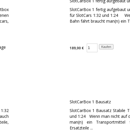
SlotCarBox 1 fertig aufgebaut un
rtbox
SlotCarBox 1 fertig aufgebaut u
genen
für SlotCars 1:32 und 1:24 We
cars,
Bahn fährt braucht man(n) ein Tra
189,00 €
SlotCarBox 1 Bausatz
 1:32
SlotCarBox 1 Bausatz Stabile T
rauch
und 1:24 Wenn man nicht auf d
eile,
man(n) ein Transportmittel fü
Ersatzteile ...