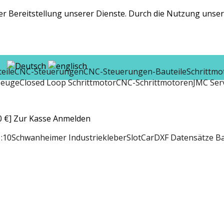
r Bereitstellung unserer Dienste. Durch die Nutzung unsere
eile
CNC-Steuerungen
CNC-Steuerungen-Bauteile
Schrittmo
zeuge
Closed Loop Schrittmotor
CNC-Schrittmotoren
JMC Ser
 €]
Zur Kasse
Anmelden
:10
Schwanheimer Industriekleber
SlotCar
DXF Datensätze B