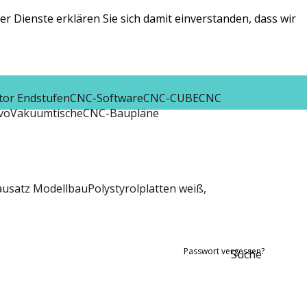
r Dienste erklären Sie sich damit einverstanden, dass wir
tor Endstufen
CNC-Software
CNC-CUBE
CNC
vo
Vakuumtische
CNC-Baupläne
ausatz Modellbau
Polystyrolplatten weiß,
Passwort vergessen?
Suche