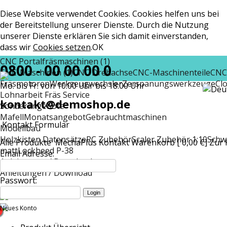
Diese Website verwendet Cookies. Cookies helfen uns bei
der Bereitstellung unserer Dienste. Durch die Nutzung
unserer Dienste erklären Sie sich damit einverstanden,
dass wir
Cookies setzen
.
OK
CNC Portalfräsmaschinen (1)
0800 - 00 00 00 0
CNC-Maschinen (1)
CNC Drehachse
CNC-Maschinenteile
CNC
Fräsmotoren
Werkzeugwechsler
Zerspanungswerkzeuge
Cl
Mo. bis Fr. von 10:00 Uhr bis 18:00 Uhr
Lohnarbeit Fräs Service
kontakt@demoshop.de
Sonderangebote
Mafell
Monatsangebot
Gebrauchtmaschinen
Kontakt Formular
Modellbau
Holzkisten Datensätze
RC Zubehör
Scaler Zubehör 1:10
Schw
Alle Produkte
MechaPlus
Kontakt
Warenkorb [ 0,00 €]
Zur 
matt
Lockheed P-38
Email Adresse:
Anleitungen / Download
Anleitungen / Download
Passwort:
Neues Konto