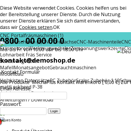
Diese Website verwendet Cookies. Cookies helfen uns bei
der Bereitstellung unserer Dienste. Durch die Nutzung
unserer Dienste erklären Sie sich damit einverstanden,
dass wir
Cookies setzen
.
OK
CNC Portalfräsmaschinen (1)
0800 - 00 00 00 0
CNC-Maschinen (1)
CNC Drehachse
CNC-Maschinenteile
CNC
Fräsmotoren
Werkzeugwechsler
Zerspanungswerkzeuge
Cl
Mo. bis Fr. von 10:00 Uhr bis 18:00 Uhr
Lohnarbeit Fräs Service
kontakt@demoshop.de
Sonderangebote
Mafell
Monatsangebot
Gebrauchtmaschinen
Kontakt Formular
Modellbau
Holzkisten Datensätze
RC Zubehör
Scaler Zubehör 1:10
Schw
Alle Produkte
MechaPlus
Kontakt
Warenkorb [ 0,00 €]
Zur 
matt
Lockheed P-38
Email Adresse:
Anleitungen / Download
Anleitungen / Download
Passwort:
Neues Konto