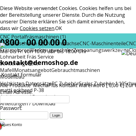
Diese Website verwendet Cookies. Cookies helfen uns bei
der Bereitstellung unserer Dienste. Durch die Nutzung
unserer Dienste erklären Sie sich damit einverstanden,
dass wir
Cookies setzen
.
OK
CNC Portalfräsmaschinen (1)
0800 - 00 00 00 0
CNC-Maschinen (1)
CNC Drehachse
CNC-Maschinenteile
CNC
Fräsmotoren
Werkzeugwechsler
Zerspanungswerkzeuge
Cl
Mo. bis Fr. von 10:00 Uhr bis 18:00 Uhr
Lohnarbeit Fräs Service
kontakt@demoshop.de
Sonderangebote
Mafell
Monatsangebot
Gebrauchtmaschinen
Kontakt Formular
Modellbau
Holzkisten Datensätze
RC Zubehör
Scaler Zubehör 1:10
Schw
Alle Produkte
MechaPlus
Kontakt
Warenkorb [ 0,00 €]
Zur 
matt
Lockheed P-38
Email Adresse:
Anleitungen / Download
Anleitungen / Download
Passwort:
Neues Konto