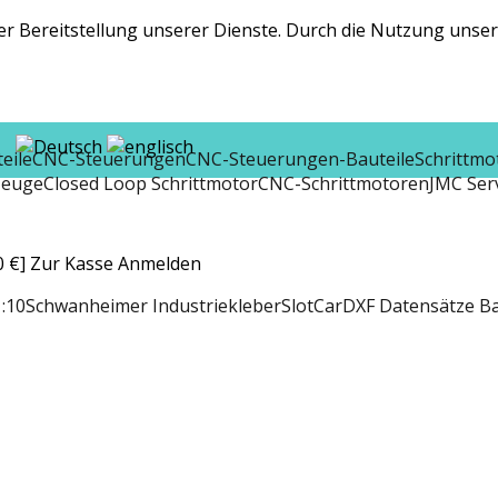
r Bereitstellung unserer Dienste. Durch die Nutzung unsere
eile
CNC-Steuerungen
CNC-Steuerungen-Bauteile
Schrittmo
zeuge
Closed Loop Schrittmotor
CNC-Schrittmotoren
JMC Ser
 €]
Zur Kasse
Anmelden
:10
Schwanheimer Industriekleber
SlotCar
DXF Datensätze B