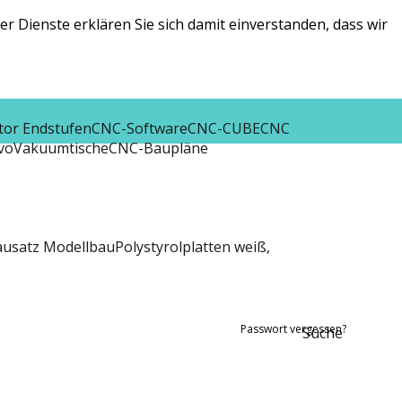
r Dienste erklären Sie sich damit einverstanden, dass wir
tor Endstufen
CNC-Software
CNC-CUBE
CNC
vo
Vakuumtische
CNC-Baupläne
ausatz Modellbau
Polystyrolplatten weiß,
Passwort vergessen?
Suche