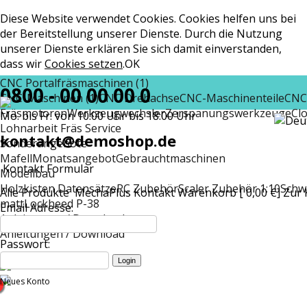
Diese Website verwendet Cookies. Cookies helfen uns bei
der Bereitstellung unserer Dienste. Durch die Nutzung
unserer Dienste erklären Sie sich damit einverstanden,
dass wir
Cookies setzen
.
OK
CNC Portalfräsmaschinen (1)
0800 - 00 00 00 0
CNC-Maschinen (1)
CNC Drehachse
CNC-Maschinenteile
CNC
Fräsmotoren
Werkzeugwechsler
Zerspanungswerkzeuge
Cl
Mo. bis Fr. von 10:00 Uhr bis 18:00 Uhr
Lohnarbeit Fräs Service
kontakt@demoshop.de
Sonderangebote
Mafell
Monatsangebot
Gebrauchtmaschinen
Kontakt Formular
Modellbau
Holzkisten Datensätze
RC Zubehör
Scaler Zubehör 1:10
Schw
Alle Produkte
MechaPlus
Kontakt
Warenkorb [ 0,00 €]
Zur 
matt
Lockheed P-38
Email Adresse:
Anleitungen / Download
Anleitungen / Download
Passwort:
Neues Konto