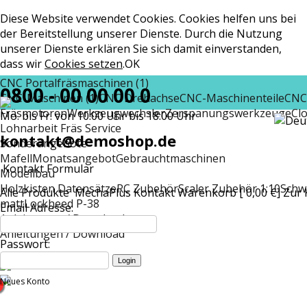
Diese Website verwendet Cookies. Cookies helfen uns bei
der Bereitstellung unserer Dienste. Durch die Nutzung
unserer Dienste erklären Sie sich damit einverstanden,
dass wir
Cookies setzen
.
OK
CNC Portalfräsmaschinen (1)
0800 - 00 00 00 0
CNC-Maschinen (1)
CNC Drehachse
CNC-Maschinenteile
CNC
Fräsmotoren
Werkzeugwechsler
Zerspanungswerkzeuge
Cl
Mo. bis Fr. von 10:00 Uhr bis 18:00 Uhr
Lohnarbeit Fräs Service
kontakt@demoshop.de
Sonderangebote
Mafell
Monatsangebot
Gebrauchtmaschinen
Kontakt Formular
Modellbau
Holzkisten Datensätze
RC Zubehör
Scaler Zubehör 1:10
Schw
Alle Produkte
MechaPlus
Kontakt
Warenkorb [ 0,00 €]
Zur 
matt
Lockheed P-38
Email Adresse:
Anleitungen / Download
Anleitungen / Download
Passwort:
Neues Konto