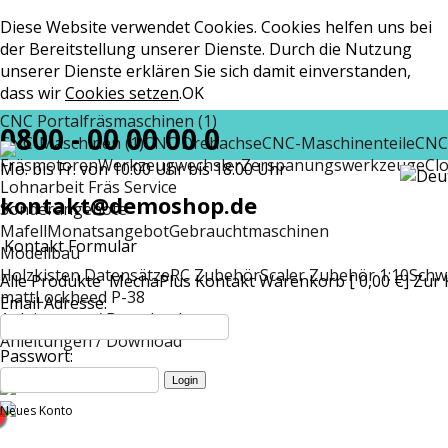
Diese Website verwendet Cookies. Cookies helfen uns bei
der Bereitstellung unserer Dienste. Durch die Nutzung
unserer Dienste erklären Sie sich damit einverstanden,
dass wir
Cookies setzen
.
OK
CNC Portalfräsmaschinen (1)
0800 - 00 00 00 0
CNC-Maschinen (1)
CNC Drehachse
CNC-Maschinenteile
CNC
Fräsmotoren
Werkzeugwechsler
Zerspanungswerkzeuge
Cl
Mo. bis Fr. von 10:00 Uhr bis 18:00 Uhr
Lohnarbeit Fräs Service
kontakt@demoshop.de
Sonderangebote
Mafell
Monatsangebot
Gebrauchtmaschinen
Kontakt Formular
Modellbau
Holzkisten Datensätze
RC Zubehör
Scaler Zubehör 1:10
Schw
Alle Produkte
MechaPlus
Kontakt
Warenkorb [ 0,00 €]
Zur 
matt
Lockheed P-38
Email Adresse:
Anleitungen / Download
Anleitungen / Download
Passwort:
Neues Konto