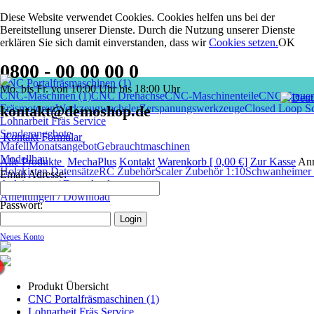
Diese Website verwendet Cookies. Cookies helfen uns bei der
Bereitstellung unserer Dienste. Durch die Nutzung unserer Dienste
erklären Sie sich damit einverstanden, dass wir
Cookies setzen
.
OK
0800 - 00 00 00 0
CNC Portalfräsmaschinen (1)
Mo. bis Fr. von 10:00 Uhr bis 18:00 Uhr
CNC-Maschinen (1)
CNC Drehachse
CNC-Maschinenteile
CNC-Steuer
Fräsmotoren
kontakt@demoshop.de
Werkzeugwechsler
Zerspanungswerkzeuge
Closed Loop Sc
Lohnarbeit Fräs Service
Sonderangebote
Kontakt Formular
Mafell
Monatsangebot
Gebrauchtmaschinen
Modellbau
Alle Produkte
MechaPlus
Kontakt
Warenkorb [ 0,00 €]
Zur Kasse
An
Holzkisten Datensätze
RC Zubehör
Scaler Zubehör 1:10
Schwanheimer I
Email Adresse:
Anleitungen / Download
Anleitungen / Download
Passwort:
Neues Konto
Produkt Übersicht
CNC Portalfräsmaschinen (1)
Lohnarbeit Fräs Service