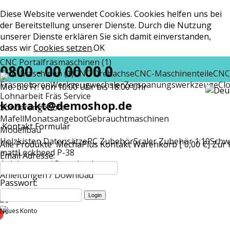
Diese Website verwendet Cookies. Cookies helfen uns bei
der Bereitstellung unserer Dienste. Durch die Nutzung
unserer Dienste erklären Sie sich damit einverstanden,
dass wir
Cookies setzen
.
OK
CNC Portalfräsmaschinen (1)
0800 - 00 00 00 0
CNC-Maschinen (1)
CNC Drehachse
CNC-Maschinenteile
CNC
Fräsmotoren
Werkzeugwechsler
Zerspanungswerkzeuge
Cl
Mo. bis Fr. von 10:00 Uhr bis 18:00 Uhr
Lohnarbeit Fräs Service
kontakt@demoshop.de
Sonderangebote
Mafell
Monatsangebot
Gebrauchtmaschinen
Kontakt Formular
Modellbau
Holzkisten Datensätze
RC Zubehör
Scaler Zubehör 1:10
Schw
Alle Produkte
MechaPlus
Kontakt
Warenkorb [ 0,00 €]
Zur 
matt
Lockheed P-38
Email Adresse:
Anleitungen / Download
Anleitungen / Download
Passwort:
Neues Konto