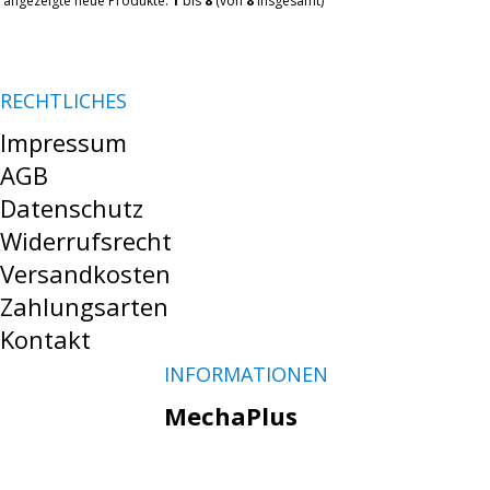
angezeigte neue Produkte:
1
bis
8
(von
8
insgesamt)
RECHTLICHES
Impressum
AGB
Datenschutz
Widerrufsrecht
Versandkosten
Zahlungsarten
Kontakt
INFORMATIONEN
MechaPlus