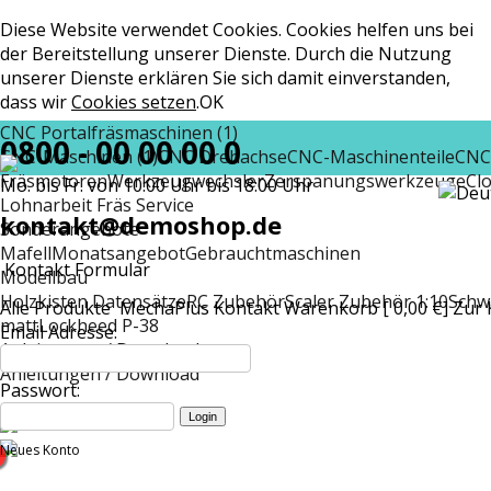
Diese Website verwendet Cookies. Cookies helfen uns bei
der Bereitstellung unserer Dienste. Durch die Nutzung
unserer Dienste erklären Sie sich damit einverstanden,
dass wir
Cookies setzen
.
OK
CNC Portalfräsmaschinen (1)
0800 - 00 00 00 0
CNC-Maschinen (1)
CNC Drehachse
CNC-Maschinenteile
CNC
Fräsmotoren
Werkzeugwechsler
Zerspanungswerkzeuge
Cl
Mo. bis Fr. von 10:00 Uhr bis 18:00 Uhr
Lohnarbeit Fräs Service
kontakt@demoshop.de
Sonderangebote
Mafell
Monatsangebot
Gebrauchtmaschinen
Kontakt Formular
Modellbau
Holzkisten Datensätze
RC Zubehör
Scaler Zubehör 1:10
Schw
Alle Produkte
MechaPlus
Kontakt
Warenkorb [ 0,00 €]
Zur 
matt
Lockheed P-38
Email Adresse:
Anleitungen / Download
Anleitungen / Download
Passwort:
Neues Konto