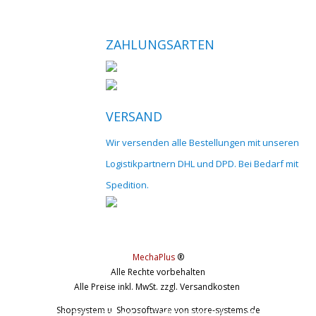
ZAHLUNGSARTEN
VERSAND
Wir versenden alle Bestellungen mit unseren
Logistikpartnern DHL und DPD. Bei Bedarf mit
Spedition.
MechaPlus
®
Alle Rechte vorbehalten
Alle Preise inkl. MwSt. zzgl. Versandkosten
Shopsystem u. Shopsoftware
von store-systems.de
© 2017 cnc-modellbau.net | info@cnc-modellbau.net | +49 (0)79