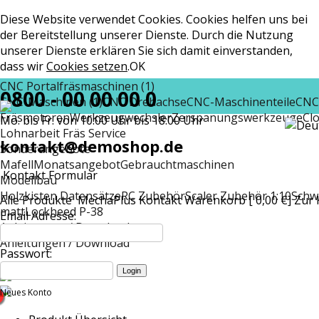
Diese Website verwendet Cookies. Cookies helfen uns bei
der Bereitstellung unserer Dienste. Durch die Nutzung
unserer Dienste erklären Sie sich damit einverstanden,
dass wir
Cookies setzen
.
OK
CNC Portalfräsmaschinen (1)
0800 - 00 00 00 0
CNC-Maschinen (1)
CNC Drehachse
CNC-Maschinenteile
CNC
Fräsmotoren
Werkzeugwechsler
Zerspanungswerkzeuge
Cl
Mo. bis Fr. von 10:00 Uhr bis 18:00 Uhr
Lohnarbeit Fräs Service
kontakt@demoshop.de
Sonderangebote
Mafell
Monatsangebot
Gebrauchtmaschinen
Kontakt Formular
Modellbau
Holzkisten Datensätze
RC Zubehör
Scaler Zubehör 1:10
Schw
Alle Produkte
MechaPlus
Kontakt
Warenkorb [ 0,00 €]
Zur 
matt
Lockheed P-38
Email Adresse:
Anleitungen / Download
Anleitungen / Download
Passwort:
Neues Konto