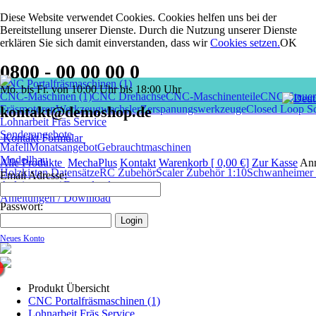
Diese Website verwendet Cookies. Cookies helfen uns bei der
Bereitstellung unserer Dienste. Durch die Nutzung unserer Dienste
erklären Sie sich damit einverstanden, dass wir
Cookies setzen
.
OK
0800 - 00 00 00 0
CNC Portalfräsmaschinen (1)
Mo. bis Fr. von 10:00 Uhr bis 18:00 Uhr
CNC-Maschinen (1)
CNC Drehachse
CNC-Maschinenteile
CNC-Steuer
Fräsmotoren
kontakt@demoshop.de
Werkzeugwechsler
Zerspanungswerkzeuge
Closed Loop Sc
Lohnarbeit Fräs Service
Sonderangebote
Kontakt Formular
Mafell
Monatsangebot
Gebrauchtmaschinen
Modellbau
Alle Produkte
MechaPlus
Kontakt
Warenkorb [ 0,00 €]
Zur Kasse
An
Holzkisten Datensätze
RC Zubehör
Scaler Zubehör 1:10
Schwanheimer I
Email Adresse:
Anleitungen / Download
Anleitungen / Download
Passwort:
Neues Konto
Produkt Übersicht
CNC Portalfräsmaschinen (1)
Lohnarbeit Fräs Service