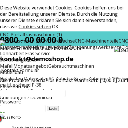
Diese Website verwendet Cookies. Cookies helfen uns bei
der Bereitstellung unserer Dienste. Durch die Nutzung
unserer Dienste erklären Sie sich damit einverstanden,
dass wir
Cookies setzen
.
OK
CNC Portalfräsmaschinen (1)
0800 - 00 00 00 0
CNC-Maschinen (1)
CNC Drehachse
CNC-Maschinenteile
CNC
Fräsmotoren
Werkzeugwechsler
Zerspanungswerkzeuge
Cl
Mo. bis Fr. von 10:00 Uhr bis 18:00 Uhr
Lohnarbeit Fräs Service
kontakt@demoshop.de
Sonderangebote
Mafell
Monatsangebot
Gebrauchtmaschinen
Kontakt Formular
Modellbau
Holzkisten Datensätze
RC Zubehör
Scaler Zubehör 1:10
Schw
Alle Produkte
MechaPlus
Kontakt
Warenkorb [ 0,00 €]
Zur 
matt
Lockheed P-38
Email Adresse:
Anleitungen / Download
Anleitungen / Download
Passwort:
Neues Konto