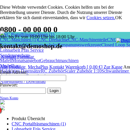
Diese Website verwendet Cookies. Cookies helfen uns bei der
Bereitstellung unserer Dienste. Durch die Nutzung unserer Dienste
erklären Sie sich damit einverstanden, dass wir
Cookies setzen
.
OK
0800 - 00 00 00 0
CNC Portalfräsmaschinen (1)
Mo. bis Fr. von 10:00 Uhr bis 18:00 Uhr
CNC-Maschinen (1)
CNC Drehachse
CNC-Maschinenteile
CNC-Steuer
Fräsmotoren
kontakt@demoshop.de
Werkzeugwechsler
Zerspanungswerkzeuge
Closed Loop Sc
Lohnarbeit Fräs Service
Sonderangebote
Kontakt Formular
Mafell
Monatsangebot
Gebrauchtmaschinen
Modellbau
Alle Produkte
MechaPlus
Kontakt
Warenkorb [ 0,00 €]
Zur Kasse
An
Holzkisten Datensätze
RC Zubehör
Scaler Zubehör 1:10
Schwanheimer I
Email Adresse:
Anleitungen / Download
Anleitungen / Download
Passwort:
Neues Konto
Produkt Übersicht
CNC Portalfräsmaschinen (1)
Lohnarbeit Fräs Service