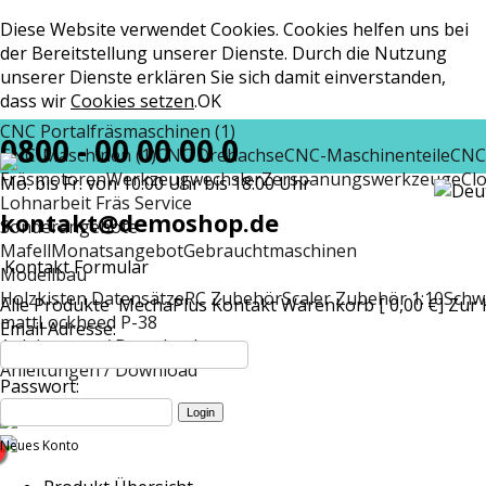
Diese Website verwendet Cookies. Cookies helfen uns bei
der Bereitstellung unserer Dienste. Durch die Nutzung
unserer Dienste erklären Sie sich damit einverstanden,
dass wir
Cookies setzen
.
OK
CNC Portalfräsmaschinen (1)
0800 - 00 00 00 0
CNC-Maschinen (1)
CNC Drehachse
CNC-Maschinenteile
CNC
Fräsmotoren
Werkzeugwechsler
Zerspanungswerkzeuge
Cl
Mo. bis Fr. von 10:00 Uhr bis 18:00 Uhr
Lohnarbeit Fräs Service
kontakt@demoshop.de
Sonderangebote
Mafell
Monatsangebot
Gebrauchtmaschinen
Kontakt Formular
Modellbau
Holzkisten Datensätze
RC Zubehör
Scaler Zubehör 1:10
Schw
Alle Produkte
MechaPlus
Kontakt
Warenkorb [ 0,00 €]
Zur 
matt
Lockheed P-38
Email Adresse:
Anleitungen / Download
Anleitungen / Download
Passwort:
Neues Konto