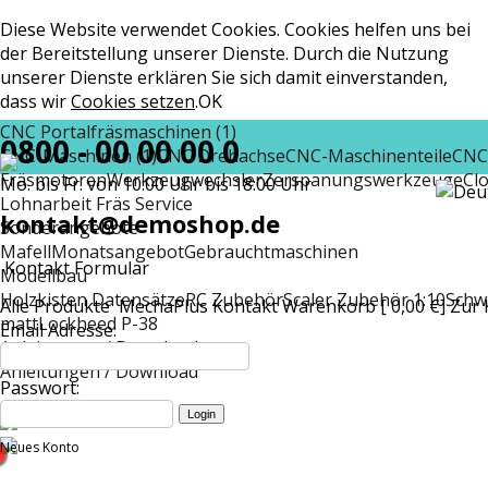
Diese Website verwendet Cookies. Cookies helfen uns bei
der Bereitstellung unserer Dienste. Durch die Nutzung
unserer Dienste erklären Sie sich damit einverstanden,
dass wir
Cookies setzen
.
OK
CNC Portalfräsmaschinen (1)
0800 - 00 00 00 0
CNC-Maschinen (1)
CNC Drehachse
CNC-Maschinenteile
CNC
Fräsmotoren
Werkzeugwechsler
Zerspanungswerkzeuge
Cl
Mo. bis Fr. von 10:00 Uhr bis 18:00 Uhr
Lohnarbeit Fräs Service
kontakt@demoshop.de
Sonderangebote
Mafell
Monatsangebot
Gebrauchtmaschinen
Kontakt Formular
Modellbau
Holzkisten Datensätze
RC Zubehör
Scaler Zubehör 1:10
Schw
Alle Produkte
MechaPlus
Kontakt
Warenkorb [ 0,00 €]
Zur 
matt
Lockheed P-38
Email Adresse:
Anleitungen / Download
Anleitungen / Download
Passwort:
Neues Konto