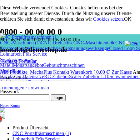
Diese Website verwendet Cookies. Cookies helfen uns bei der
Bereitstellung unserer Dienste. Durch die Nutzung unserer Dienste
erklären Sie sich damit einverstanden, dass wir
Cookies setzen
.
OK
0800 - 00 00 00 0
CNC Portalfräsmaschinen (1)
Mo. bis Fr. von 10:00 Uhr bis 18:00 Uhr
CNC-Maschinen (1)
CNC Drehachse
CNC-Maschinenteile
CNC-Steuer
Fräsmotoren
kontakt@demoshop.de
Werkzeugwechsler
Zerspanungswerkzeuge
Closed Loop Sc
Lohnarbeit Fräs Service
Sonderangebote
Kontakt Formular
Mafell
Monatsangebot
Gebrauchtmaschinen
Modellbau
Alle Produkte
MechaPlus
Kontakt
Warenkorb [ 0,00 €]
Zur Kasse
An
Holzkisten Datensätze
RC Zubehör
Scaler Zubehör 1:10
Schwanheimer I
Email Adresse:
Anleitungen / Download
Anleitungen / Download
Passwort:
Neues Konto
Produkt Übersicht
CNC Portalfräsmaschinen (1)
Lohnarbeit Fräs Service