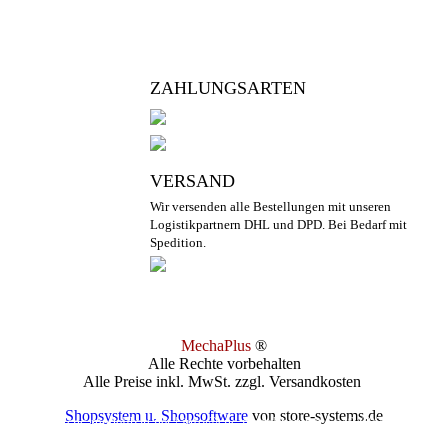
ZAHLUNGSARTEN
VERSAND
Wir versenden alle Bestellungen mit unseren
Logistikpartnern DHL und DPD. Bei Bedarf mit
Spedition.
MechaPlus
®
Alle Rechte vorbehalten
Alle Preise inkl. MwSt. zzgl. Versandkosten
Shopsystem u. Shopsoftware
von store-systems.de
© 2017 cnc-modellbau.net | info@cnc-modellbau.net | +49 (0)7952 9212 
Landauerstr. 3, 74582 Gerabronn | Alle Preise inkl. gesetzl. Mehrwertsteuer zzgl. Versand