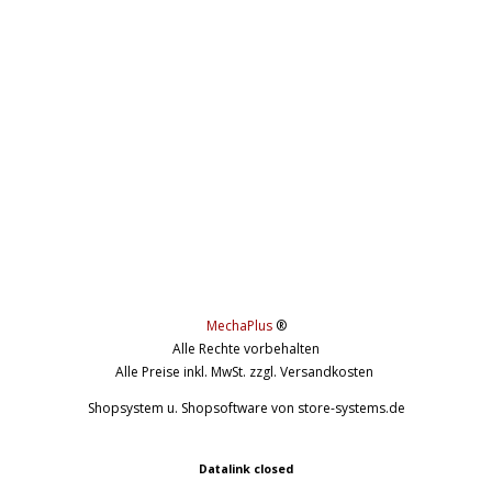
MechaPlus
®
Alle Rechte vorbehalten
Alle Preise inkl. MwSt. zzgl. Versandkosten
Shopsystem u. Shopsoftware
von store-systems.de
52 9212 797
zzgl. Versandkosten und ggf. Nachnahmegebühren, wenn nicht anders beschrieben
Datalink closed