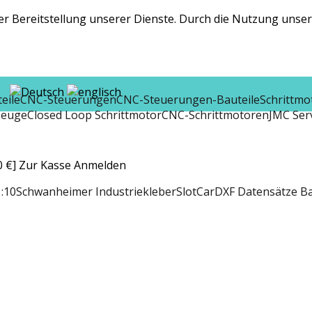
r Bereitstellung unserer Dienste. Durch die Nutzung unsere
eile
CNC-Steuerungen
CNC-Steuerungen-Bauteile
Schrittmo
zeuge
Closed Loop Schrittmotor
CNC-Schrittmotoren
JMC Ser
 €]
Zur Kasse
Anmelden
:10
Schwanheimer Industriekleber
SlotCar
DXF Datensätze B