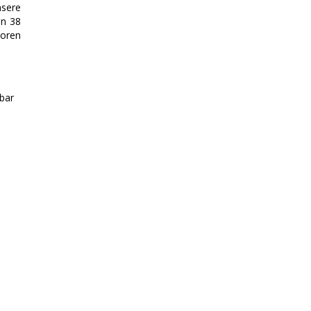
sere
on 38
oren