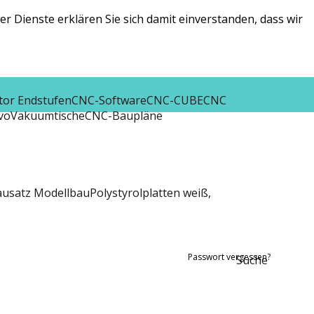
r Dienste erklären Sie sich damit einverstanden, dass wir
tor Endstufen
CNC-Software
CNC-CUBE
CNC
vo
Vakuumtische
CNC-Baupläne
ausatz Modellbau
Polystyrolplatten weiß,
Passwort vergessen?
Suche