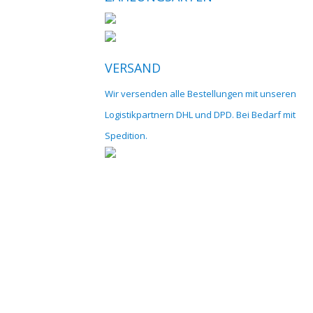
VERSAND
Wir versenden alle Bestellungen mit unseren
Logistikpartnern DHL und DPD. Bei Bedarf mit
Spedition.
© 2017 cnc-modellbau.net | info@cnc-modellbau.net | +49 (0)79
Landauerstr. 3, 74582 Gerabronn | Alle Preise inkl. gesetzl. Mehrwertsteuer 