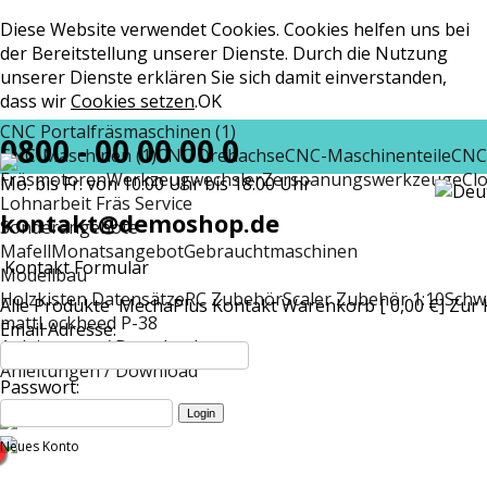
Diese Website verwendet Cookies. Cookies helfen uns bei
der Bereitstellung unserer Dienste. Durch die Nutzung
unserer Dienste erklären Sie sich damit einverstanden,
dass wir
Cookies setzen
.
OK
CNC Portalfräsmaschinen (1)
0800 - 00 00 00 0
CNC-Maschinen (1)
CNC Drehachse
CNC-Maschinenteile
CNC
Fräsmotoren
Werkzeugwechsler
Zerspanungswerkzeuge
Cl
Mo. bis Fr. von 10:00 Uhr bis 18:00 Uhr
Lohnarbeit Fräs Service
kontakt@demoshop.de
Sonderangebote
Mafell
Monatsangebot
Gebrauchtmaschinen
Kontakt Formular
Modellbau
Holzkisten Datensätze
RC Zubehör
Scaler Zubehör 1:10
Schw
Alle Produkte
MechaPlus
Kontakt
Warenkorb [ 0,00 €]
Zur 
matt
Lockheed P-38
Email Adresse:
Anleitungen / Download
Anleitungen / Download
Passwort:
Neues Konto